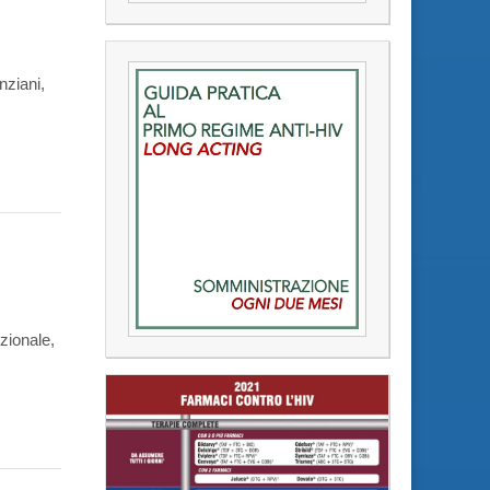
nziani,
nzionale,