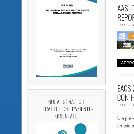
AASLD
REPOR
26 OTTOB
APPRO
EACS 
CON H
NUOVE STRATEGIE
25 OTTOB
TERAPEUTICHE PAZIENTE-
ORIENTATE
C’è preo
terapie 