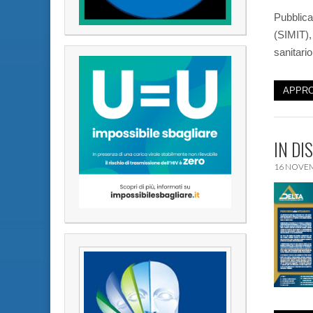
Pubblicat
(SIMIT),
sanitario
APPRO
IN DI
16 NOVE