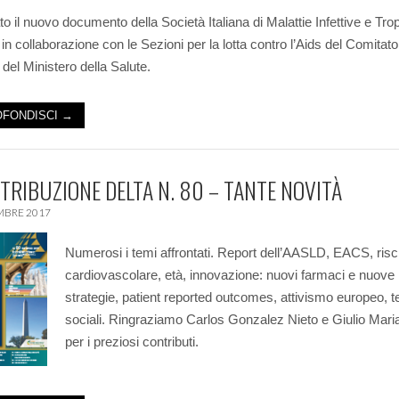
o il nuovo documento della Società Italiana di Malattie Infettive e Trop
 in collaborazione con le Sezioni per la lotta contro l’Aids del Comitat
 del Ministero della Salute.
FONDISCI →
STRIBUZIONE DELTA N. 80 – TANTE NOVITÀ
MBRE 2017
Numerosi i temi affrontati. Report dell’AASLD, EACS, risc
cardiovascolare, età, innovazione: nuovi farmaci e nuove
strategie, patient reported outcomes, attivismo europeo, 
sociali. Ringraziamo Carlos Gonzalez Nieto e Giulio Maria
per i preziosi contributi.