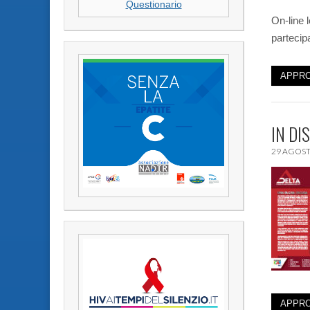
Questionario
On-line 
partecip
APPRO
IN DI
29 AGOST
APPRO