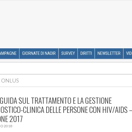
R ETS
SKIP TO CONTENT
AMPAGNE
GIORNATE DI NADIR
SURVEY
DIRITTI
NEWSLETTER
VI
 ONLUS
 GUIDA SUL TRATTAMENTO E LA GESTIONE
OSTICO-CLINICA DELLE PERSONE CON HIV/AIDS 
ONE 2017
IO 2018