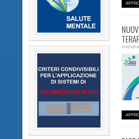
APPRO
NUOVE
TERAP
3 NOVEM
APPRO