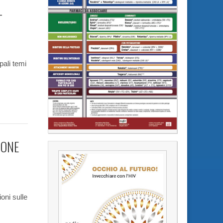
-
pali temi
SONE
oni sulle