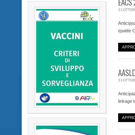
EACS 
31 OTTOB
Anticipa
epatite 
APPRO
AASLD
31 OTTOB
Anticipa
linkage t
APPRO