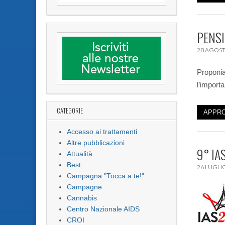
PENSI
28 AGOST
Proponia
l’importa
CATEGORIE
APPRO
Accesso ai trattamenti
Altre pubblicazioni
9° IA
Attualità
Best
26 LUGLI
Campagna "Tocca a te!"
Campagne
Cannabis
Centro Nazionale AIDS
CROI