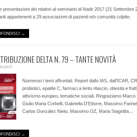
le presentazioni dei relatori al seminario di Nadir 2017 (21 Settembre 
anti appartenenti a 29 associazioni di pazienti e/o comunità colpite.
FONDISCI →
STRIBUZIONE DELTA N. 79 – TANTE NOVITÀ
O 2017
Numerosi i temi affrontati. Report dallo IAS, dall’ICAR, C
probiotici, epatite C, farmaci a lento rilascio, obesità e frat
attivismo europeo, tematiche sociali. Ringraziamo Marco 
Giulio Maria Corbelli, Gabriella D’Ettorre, Massimo Farinel
Carlos González Nieto, Massimo OZ, Maria Stagnitta…
FONDISCI →