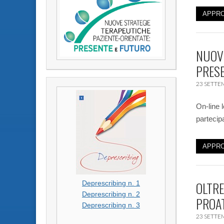
APPRO
NUOVE
PRES
23 SETTE
On-line 
partecip
APPRO
OLTRE
Deprescribing n. 1
Deprescribing n. 2
PROAT
Deprescribing n. 3
23 SETTE