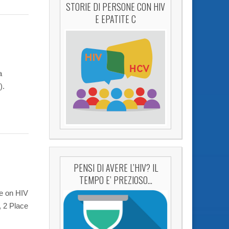
STORIE DI PERSONE CON HIV
E EPATITE C
a
).
PENSI DI AVERE L’HIV? IL
TEMPO E’ PREZIOSO…
ce on HIV
, 2 Place