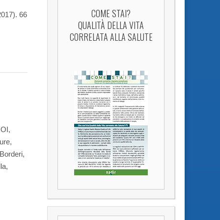
COME STAI?
2017). 66
QUALITÀ DELLA VITA
CORRELATA ALLA SALUTE
ROI,
ture,
Borderi,
la,