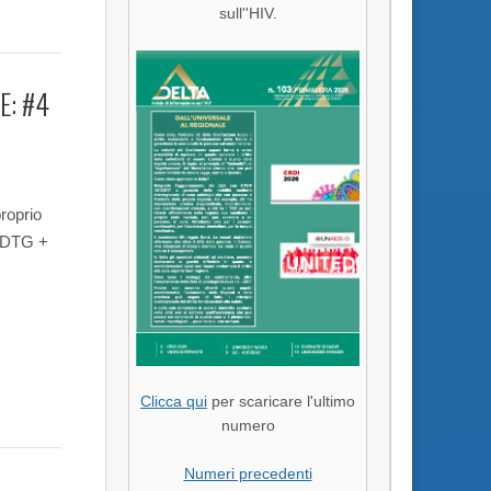
sull''HIV.
E: #4
proprio
 DTG +
Clicca qui
per scaricare l'ultimo
numero
Numeri precedenti