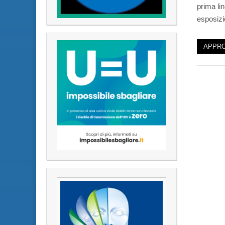
prima lin
esposiz
APPRO