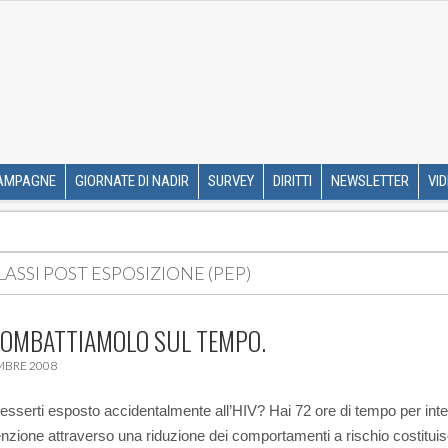
R ETS
SKIP TO CONTENT
AMPAGNE
GIORNATE DI NADIR
SURVEY
DIRITTI
NEWSLETTER
VI
ASSI POST ESPOSIZIONE (PEP)
COMBATTIAMOLO SUL TEMPO.
MBRE 2008
 esserti esposto accidentalmente all’HIV? Hai 72 ore di tempo per inte
nzione attraverso una riduzione dei comportamenti a rischio costituis