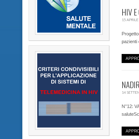
HIV E
15 APRILE
Progetto
pazienti 
APPRO
NADIR
14 SETTE
N°12: VA
saluteSc
APPRO