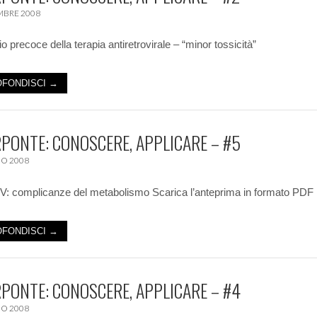
MBRE 2008
io precoce della terapia antiretrovirale – “minor tossicità”
FONDISCI →
PONTE: CONOSCERE, APPLICARE – #5
O 2008
V: complicanze del metabolismo Scarica l’anteprima in formato PDF
FONDISCI →
PONTE: CONOSCERE, APPLICARE – #4
O 2008