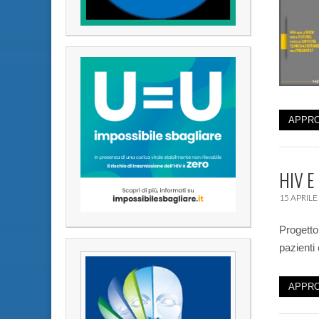
APPRO
HIV E
15 APRILE
Progetto
pazienti 
APPRO