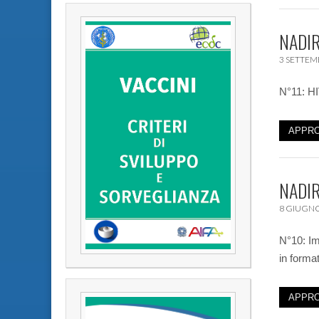
NADIR
3 SETTEM
N°11: HI
APPRO
NADIR
8 GIUGNO
N°10: Im
in form
APPRO