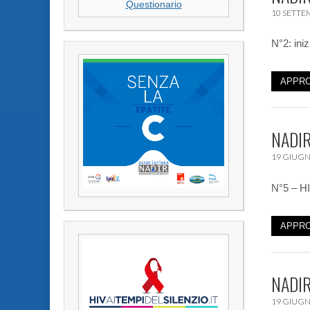
Questionario
10 SETTE
N°2: iniz
APPRO
NADIR
19 GIUGN
N°5 – HI
APPRO
NADIR
19 GIUGN