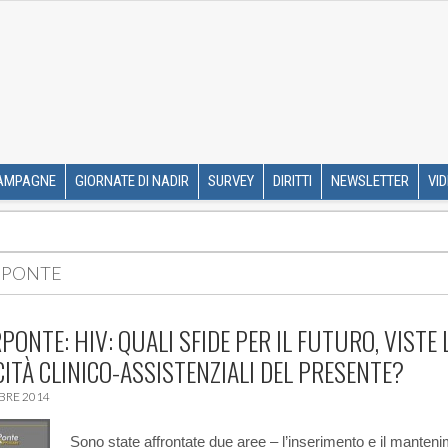
R ETS
SKIP TO CONTENT
AMPAGNE
GIORNATE DI NADIR
SURVEY
DIRITTI
NEWSLETTER
VI
RPONTE
PONTE: HIV: QUALI SFIDE PER IL FUTURO, VISTE 
CITÀ CLINICO-ASSISTENZIALI DEL PRESENTE?
BRE 2014
Sono state affrontate due aree – l’inserimento e il manteni