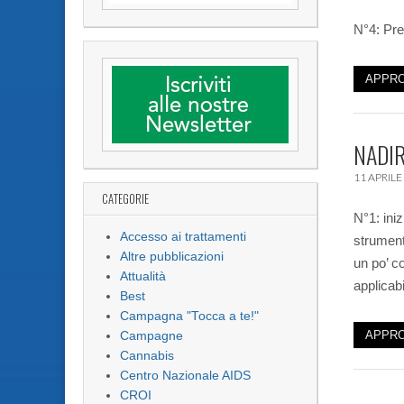
N°4: Pre
APPRO
NADIR
11 APRILE
CATEGORIE
N°1: iniz
Accesso ai trattamenti
strument
Altre pubblicazioni
un po’ co
Attualità
applicabi
Best
Campagna "Tocca a te!"
APPRO
Campagne
Cannabis
Centro Nazionale AIDS
CROI