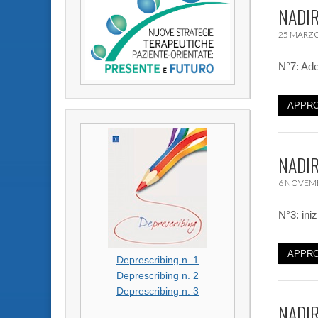
NADIR
25 MARZO
N°7: Ade
APPRO
NADIR
6 NOVEM
N°3: iniz
APPRO
Deprescribing n. 1
Deprescribing n. 2
Deprescribing n. 3
NADIR