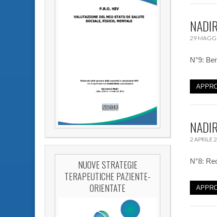
NADIR
29 MAGGI
N°9: Ben
APPRO
NADIR
2 APRILE 
N°8: Rec
NUOVE STRATEGIE
TERAPEUTICHE PAZIENTE-
ORIENTATE
APPRO