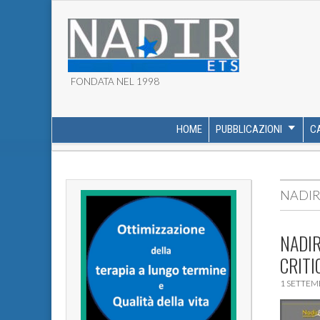
FONDATA NEL 1998
ASSOCIAZIONE NADI
HOME
PUBBLICAZIONI
C
MAIN MENU
SUB MENU
NADI
NADIR
CRITI
1 SETTEM