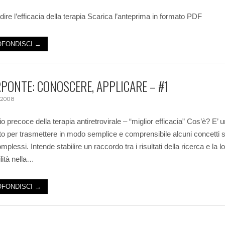
dire l’efficacia della terapia Scarica l’anteprima in formato PDF
FONDISCI →
PONTE: CONOSCERE, APPLICARE – #1
 2008
io precoce della terapia antiretrovirale – “miglior efficacia” Cos’è? E’ 
o per trasmettere in modo semplice e comprensibile alcuni concetti sc
mplessi. Intende stabilire un raccordo tra i risultati della ricerca e la l
lità nella…
FONDISCI →