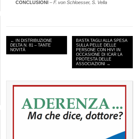
CONCLUSIONI
–
F. von Schloesser, S. Vella
← IN DISTRIBUZIONE
BASTA TAGLI ALLA SPESA
DELTA N. 81 – TANTE
SULLA PELLE DELLE
POST NAVIGATION
NOVITÀ
PERSONE CON HIV! IN
OCCASIONE DI ICAR LA
PROTESTA DELLE
ASSOCIAZIONI →