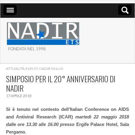
FONDATA NEL 1998
ASSOCIAZIONE NADIR
ATTUALITÀ
,
EVENTI
,
NADIR ONLUS
ETS
SIMPOSIO PER IL 20° ANNIVERSARIO DI
NADIR
17 APRILE 2018
Si è tenuto nel contesto dell’Italian Conference on AIDS
and Antiviral Research (ICAR)
m
artedì 22 maggio 2018
dalle ore 13.30 alle 16.00 presso
Ergife Palace Hotel, Sala
Pergamo
.