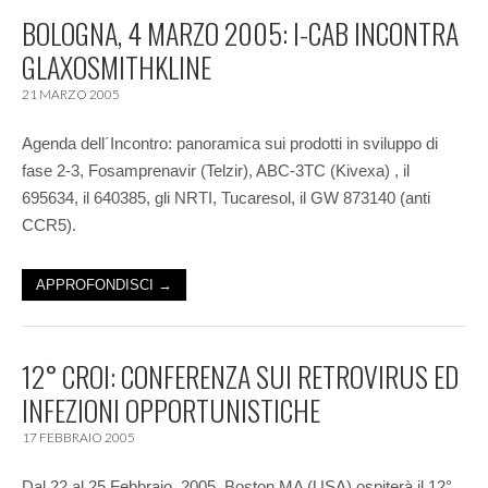
BOLOGNA, 4 MARZO 2005: I-CAB INCONTRA
GLAXOSMITHKLINE
21 MARZO 2005
Agenda dell´Incontro: panoramica sui prodotti in sviluppo di
fase 2-3, Fosamprenavir (Telzir), ABC-3TC (Kivexa) , il
695634, il 640385, gli NRTI, Tucaresol, il GW 873140 (anti
CCR5).
APPROFONDISCI →
12° CROI: CONFERENZA SUI RETROVIRUS ED
INFEZIONI OPPORTUNISTICHE
17 FEBBRAIO 2005
Dal 22 al 25 Febbraio, 2005, Boston MA (USA) ospiterà il 12°