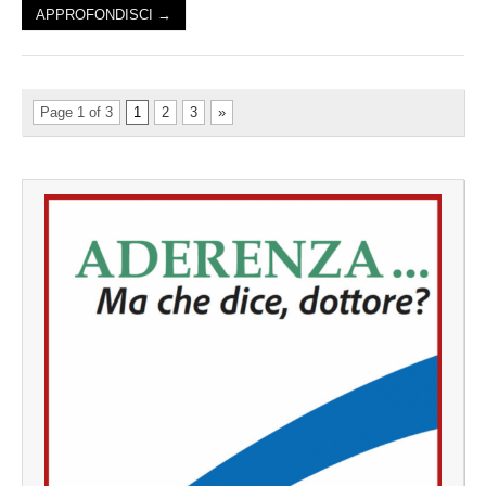
APPROFONDISCI →
Page 1 of 3
1
2
3
»