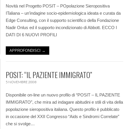
Novità nel Progetto POSIT – POpolazione Sieropositiva
ITaliana – un’indagine socio-epidemiologica ideata e curata da
Edge Consulting, con il supporto scientifico della Fondazione
Nadir Onlus ed il supporto incondizionato di Abbott. ECCO I
DATI DI 6 NUOVI PROFILI
APPROFONDISCI →
POSIT: “IL PAZIENTE IMMIGRATO”
5 NOVEMBRE 2008
Disponibile on-line un nuovo profilo di “POSIT – IL PAZIENTE
IMMIGRATO”, che mira ad indagare abitudini e stili di vita della
popolazione sieropositiva italiana. Questo profilo è pubblicato
in occasione del XXII Congresso “Aids e Sindromi Correlate”
che si svolge…