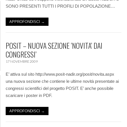
SONO PRESENTI TUTTI I PROFILI DI POPOLAZIONE…
APPROFONDISCI →
POSIT – NUOVA SEZIONE ‘NOVITA’ DAI
CONGRESSI’
17 NOVEMBRE 2009
E’ attiva sul sito http://www.posit-nadir.org/posit/novita.aspx
una nuova sezione che contiene le ultime novità presentate ai
congressi scientifici del progetto POSIT. E’ anche possibile
scaricare i poster in PDF.
APPROFONDISCI →