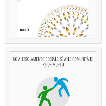
NO ALL’ISOLAMENTO SOCIALE, SÌ ALLE COMUNITÀ DI
RIFERIMENTO