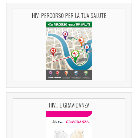
HIV: PERCORSO PER LA TUA SALUTE
HIV... E GRAVIDANZA