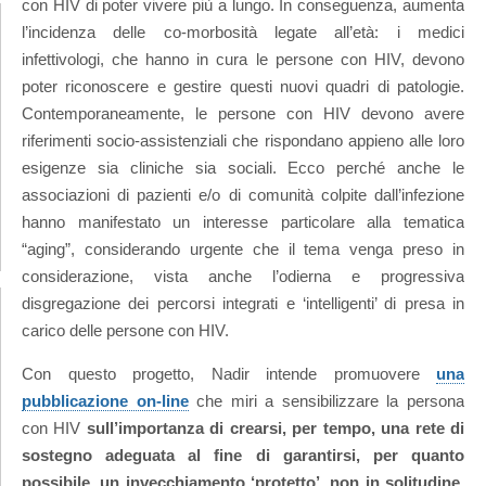
con HIV di poter vivere più a lungo. In conseguenza, aumenta
l’incidenza delle co-morbosità legate all’età: i medici
infettivologi, che hanno in cura le persone con HIV, devono
poter riconoscere e gestire questi nuovi quadri di patologie.
Contemporaneamente, le persone con HIV devono avere
riferimenti socio-assistenziali che rispondano appieno alle loro
esigenze sia cliniche sia sociali. Ecco perché anche le
associazioni di pazienti e/o di comunità colpite dall’infezione
hanno manifestato un interesse particolare alla tematica
“aging”, considerando urgente che il tema venga preso in
considerazione, vista anche l’odierna e progressiva
disgregazione dei percorsi integrati e ‘intelligenti’ di presa in
carico delle persone con HIV.
Con questo progetto, Nadir intende promuovere
una
pubblicazione on-line
che miri a sensibilizzare la persona
con HIV
sull’importanza di crearsi, per tempo, una rete di
sostegno adeguata al fine di garantirsi, per quanto
possibile, un invecchiamento ‘protetto’, non in solitudine,