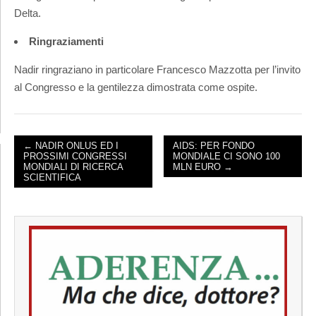
Delta.
Ringraziamenti
Nadir ringraziano in particolare Francesco Mazzotta per l’invito
al Congresso e la gentilezza dimostrata come ospite.
← NADIR ONLUS ED I
AIDS: PER FONDO
PROSSIMI CONGRESSI
MONDIALE CI SONO 100
POST NAVIGATION
MONDIALI DI RICERCA
MLN EURO →
SCIENTIFICA