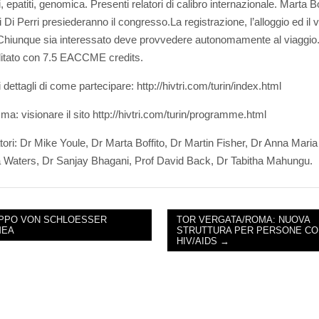
i, epatiti, genomica. Presenti relatori di calibro internazionale. Marta Bo
 Di Perri presiederanno il congresso.
La registrazione, l’alloggio ed il 
. Chiunque sia interessato deve provvedere autonomamente al viaggio.
itato con 7.5 EACCME credits.
 i dettagli di come partecipare: http://hivtri.com/turin/index.html
a: visionare il sito http://hivtri.com/turin/programme.html
latori: Dr Mike Youle, Dr Marta Boffito, Dr Martin Fisher, Dr Anna Maria
 Waters, Dr Sanjay Bhagani, Prof David Back, Dr Tabitha Mahungu.
IPPO VON SCHLOESSER
TOR VERGATA/ROMA: NUOVA
MEA
STRUTTURA PER PERSONE CO
NAVIGATION
HIV/AIDS →