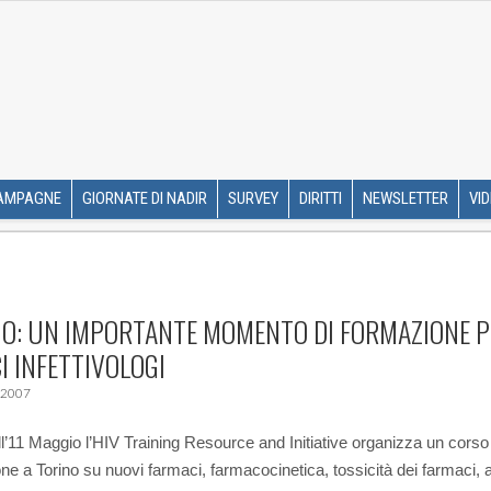
R ETS
SKIP TO CONTENT
AMPAGNE
GIORNATE DI NADIR
SURVEY
DIRITTI
NEWSLETTER
VI
O: UN IMPORTANTE MOMENTO DI FORMAZIONE P
I INFETTIVOLOGI
 2007
ll’11 Maggio l’HIV Training Resource and Initiative organizza un corso
ne a Torino su nuovi farmaci, farmacocinetica, tossicità dei farmaci, a