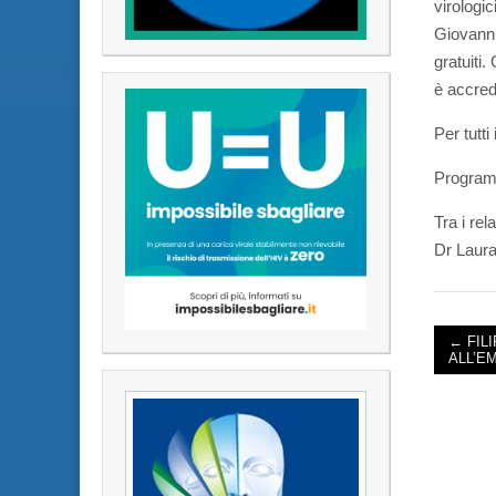
virologic
Giovanni
gratuiti
è accred
Per tutti
Programm
Tra i re
Dr Laura
← FIL
ALL’E
POST 