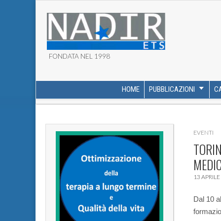
FONDATA NEL 1998
ASSOCIAZIONE NADI
HOME
PUBBLICAZIONI
C
MAIN MENU
SUB MENU
EVENTI
TORIN
MEDIC
13 APRILE
Dal 10 a
formazio