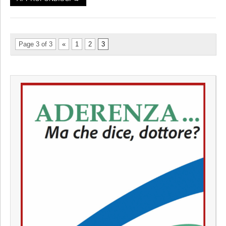
Page 3 of 3
«
1
2
3