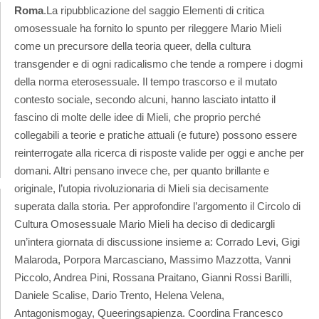
Roma
.
La ripubblicazione del saggio Elementi di critica
omosessuale ha fornito lo spunto per rileggere Mario Mieli
come un precursore della teoria queer, della cultura
transgender e di ogni radicalismo che tende a rompere i dogmi
della norma eterosessuale. Il tempo trascorso e il mutato
contesto sociale, secondo alcuni, hanno lasciato intatto il
fascino di molte delle idee di Mieli, che proprio perché
collegabili a teorie e pratiche attuali (e future) possono essere
reinterrogate alla ricerca di risposte valide per oggi e anche per
domani. Altri pensano invece che, per quanto brillante e
originale, l’utopia rivoluzionaria di Mieli sia decisamente
superata dalla storia. Per approfondire l’argomento il Circolo di
Cultura Omosessuale Mario Mieli ha deciso di dedicargli
un’intera giornata di discussione insieme a: Corrado Levi, Gigi
Malaroda, Porpora Marcasciano, Massimo Mazzotta, Vanni
Piccolo, Andrea Pini, Rossana Praitano, Gianni Rossi Barilli,
Daniele Scalise, Dario Trento, Helena Velena,
Antagonismogay, Queeringsapienza. Coordina Francesco