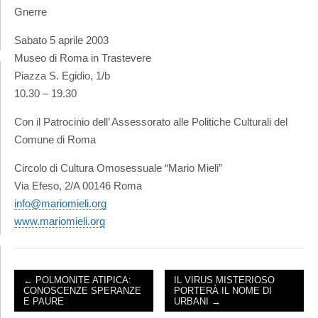
Gnerre
Sabato 5 aprile 2003
Museo di Roma in Trastevere
Piazza S. Egidio, 1/b
10.30 – 19.30
Con il Patrocinio dell’ Assessorato alle Politiche Culturali del
Comune di Roma
Circolo di Cultura Omosessuale “Mario Mieli”
Via Efeso, 2/A 00146 Roma
info@mariomieli.org
www.mariomieli.org
← POLMONITE ATIPICA:
IL VIRUS MISTERIOSO
CONOSCENZE SPERANZE
PORTERÀ IL NOME DI
POST NAVIGATION
E PAURE
URBANI →