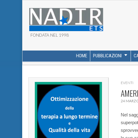
FONDATA NEL 1998
ASSOCIAZIONE NADI
HOME
PUBBLICAZIONI
C
MAIN MENU
SUB MENU
EVENTI
AMERI
24 MARZO
Nel sagg
superpot
sprovved
le sue a