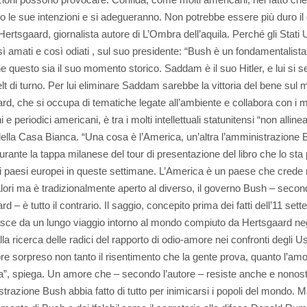
o le sue intenzioni e si adegueranno. Non potrebbe essere più duro il 
ertsgaard, giornalista autore di L’Ombra dell’aquila. Perché gli Stati U
ì amati e così odiati , sul suo presidente: “Bush è un fondamentalist
e questo sia il suo momento storico. Saddam è il suo Hitler, e lui si se
t di turno. Per lui eliminare Saddam sarebbe la vittoria del bene sul m
rd, che si occupa di tematiche legate all’ambiente e collabora con i m
i e periodici americani, è tra i molti intellettuali statunitensi “non allineat
 della Casa Bianca. “Una cosa è l’America, un’altra l’amministrazione B
urante la tappa milanese del tour di presentazione del libro che lo sta
si paesi europei in queste settimane. L’America è un paese che crede 
alori ma è tradizionalmente aperto al diverso, il governo Bush – seco
d – è tutto il contrario. Il saggio, concepito prima dei fatti dell’11 set
sce da un lungo viaggio intorno al mondo compiuto da Hertsgaard neg
lla ricerca delle radici del rapporto di odio-amore nei confronti degli U
e sorpreso non tanto il risentimento che la gente prova, quanto l’am
a”, spiega. Un amore che – secondo l’autore – resiste anche e nonos
strazione Bush abbia fatto di tutto per inimicarsi i popoli del mondo. 