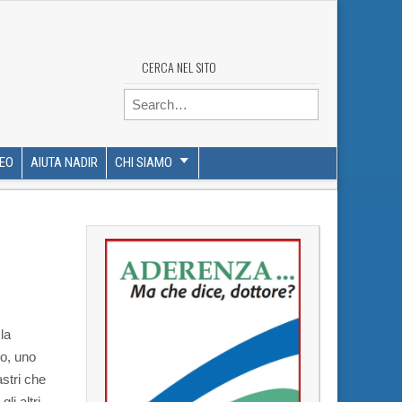
CERCA NEL SITO
Search for:
DEO
AIUTA NADIR
CHI SIAMO
la
co, uno
astri che
li altri