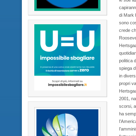
capirann
di Mark H
sono cos
crede ch
Roosevel
Hertsgaa
quotidian
politica
spiega d
in diver
propri v
Hertsgaar
2001, na
scorsi, a
ha sempr
l’Americ
l’ammini