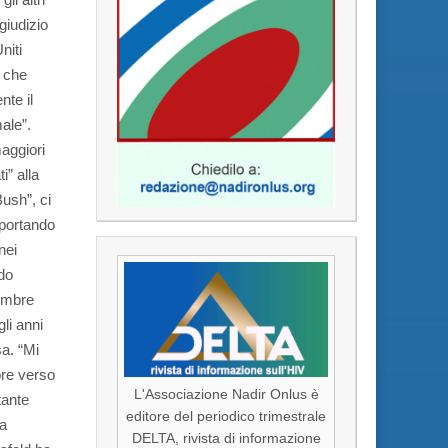
giudizio
niti
a che
nte il
ale”.
aggiori
i” alla
ush”, ci
 portando
nei
ndo
tembre
li anni
sa. “Mi
ore verso
L'Associazione Nadir Onlus è
tante
editore del periodico trimestrale
Ma
DELTA, rivista di informazione