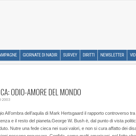
R ETS
SKIP TO CONTENT
AMPAGNE
GIORNATE DI NADIR
SURVEY
DIRITTI
NEWSLETTER
VI
CA: ODIO-AMORE DEL MONDO
 2003
io All’ombra dell’aquila di Mark Hertsgaard il rapporto controverso tra 
enza e il resto del pianeta.
George W. Bush è, dal punto di vista politi
uto. Nutre una fede cieca nei suoi valori, e non si cura affatto dei dis
zioni possono provocare. Confida, come molti americani, nel fatto che g