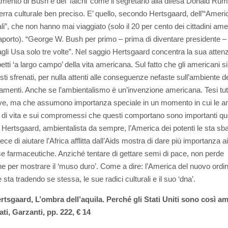
iamento di Bush e dei ‘falchi’ come il segretario alla difesa Donald Ru
terra culturale ben preciso. E’ quello, secondo Hertsgaard, dell’“Ameri
li”, che non hanno mai viaggiato (solo il 20 per cento dei cittadini ame
porto). “George W. Bush per primo – prima di diventare presidente –
agli Usa solo tre volte”. Nel saggio Hertsgaard concentra la sua atten
etti ‘a largo campo’ della vita americana. Sul fatto che gli americani s
ti sfrenati, per nulla attenti alle conseguenze nefaste sull’ambiente de
menti. Anche se l’ambientalismo è un’invenzione americana. Tesi tutt
e, ma che assumono importanza speciale in un momento in cui le an
ili di vita e sui compromessi che questi comportano sono importanti q
 Hertsgaard, ambientalista da sempre, l’America dei potenti le sta sb
vece di aiutare l’Africa afflitta dall’Aids mostra di dare più importanza ai d
se farmaceutiche. Anziché tentare di gettare semi di pace, non perde
e per mostrare il ‘muso duro’. Come a dire: l’America del nuovo ordi
sta tradendo se stessa, le sue radici culturali e il suo ‘dna’.
tsgaard, L’ombra dell’aquila. Perché gli Stati Uniti sono così am
ati, Garzanti, pp. 222, € 14