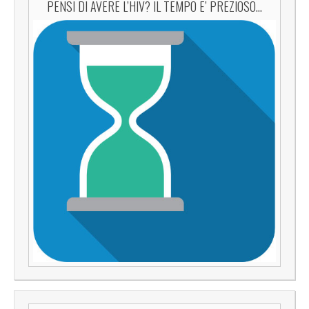
PENSI DI AVERE L’HIV? IL TEMPO E’ PREZIOSO…