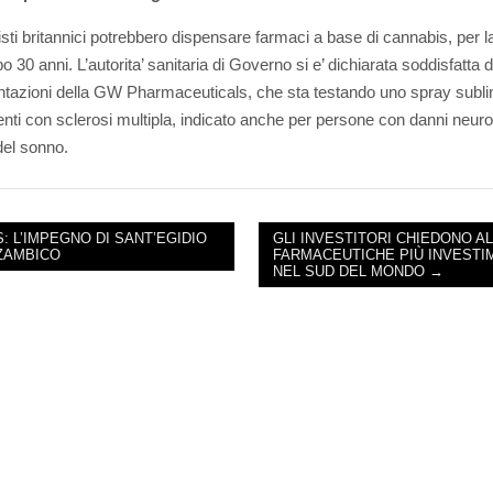
isti britannici potrebbero dispensare farmaci a base di cannabis, per l
o 30 anni. L’autorita’ sanitaria di Governo si e’ dichiarata soddisfatta d
tazioni della GW Pharmaceuticals, che sta testando uno spray subli
enti con sclerosi multipla, indicato anche per persone con danni neuro
del sonno.
S: L’IMPEGNO DI SANT’EGIDIO
GLI INVESTITORI CHIEDONO A
ZAMBICO
FARMACEUTICHE PIÙ INVESTI
NAVIGATION
NEL SUD DEL MONDO →