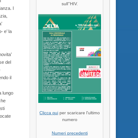
i
sull''HIV.
danza. I
zia,
’
 e’ la
ovita’
se del
e
ndo il
a lungo
che
sti
Clicca qui
per scaricare l'ultimo
vocate
numero
Numeri precedenti