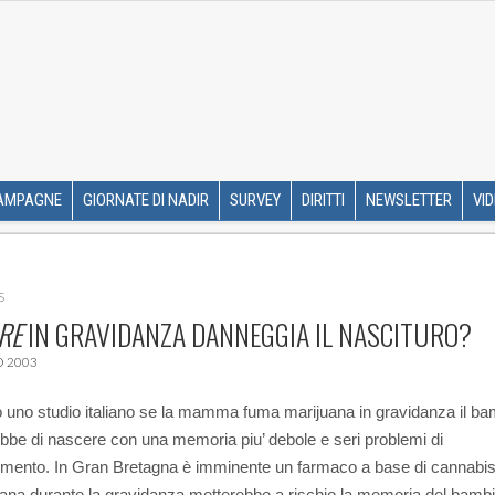
R ETS
SKIP TO CONTENT
AMPAGNE
GIORNATE DI NADIR
SURVEY
DIRITTI
NEWSLETTER
VI
S
RE
IN GRAVIDANZA DANNEGGIA IL NASCITURO?
 2003
uno studio italiano se la mamma fuma marijuana in gravidanza il ba
ebbe di nascere con una memoria piu’ debole e seri problemi di
mento. In Gran Bretagna è imminente un farmaco a base di cannabis
uana durante la gravidanza metterebbe a rischio la memoria del bamb