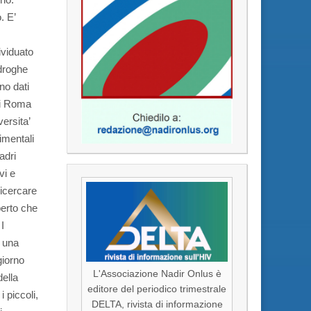
. E’
ividuato
droghe
no dati
 di Roma
ersita’
rimentali
adri
vi e
ricercare
perto che
I
a una
giorno
L'Associazione Nadir Onlus è
della
editore del periodico trimestrale
 piccoli,
DELTA, rivista di informazione