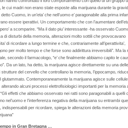
atori hanno confrontato il loro comportamento con quello di un gruppo d
o, le cui madri non erano state esposte alla marijuana durante la gravi
a detto Cuomo, in un’eta’ che nell’uomo e’ paragonabile alla prima infan
no essere iperattivi. Un comportamento che con l’aumentare dell’eta
pero’ a scomparire. “Ma il dato piu’ interessante -ha osservato Cuomo-
 di disturbi della memoria, alterazioni molto sottili che provocavano
ita’ di ricordare a lungo termine e che, contrariamente all’iperattivita’,
no per molto tempo e che forse sono addirittura irreversibili”. Ma la n
ale, secondo il farmacologo, “e’ che finalmente abbiamo capito le cau
”. Da un lato, ha detto, la marijuana agisce direttamente su una dell
i strutture del cervello che controllano la memoria, l’ippocampo, riduce
del glutammato. Contemporaneamente la marijuana agisce sulle cellule
 alterando alcuni processi elettrofisiologici importanti per la memoria 
“Gli effetti che abbiamo osservato nei ratti sono paragonabili a quelli 
o nel’uomo e l’interferenza negativa della marijuana su entrambi que
, indispensabili per ricordare, spiega le alterazioni della memoria pro
rijuana”
ttempo in Gran Bretagna …