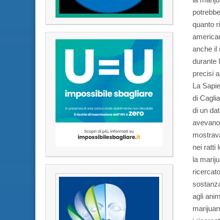
potrebbe
quanto ri
american
anche il
durante 
precisi 
La Sapie
di Caglia
di un da
avevano 
mostravan
nei ratt
la marij
ricercato
sostanza
agli ani
marijuan