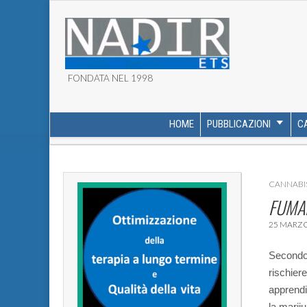
FONDATA NEL 1998
ASSOCIAZIONE NADI
HOME
PUBBLICAZIONI
C
MAIN MENU
SUB MENU
CANNABI
FUMA
25 MARZO
Secondo 
rischier
apprendi
la marij