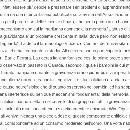
 infatti essere piu’ debole e presentare seri problemi di apprendimento
sulta da una ricerca italiana pubblicata sulla rivista dell’Associazione
a per il progresso delle scienze (Pnas), che per la prima volta ha ind
 meccanismo con cui la marijuana danneggia la memoria.“L’abuso di 
la gravidanza e’ un problema crescente in Italia, dove pero’ non esisto
al riguardo”, ha detto il farmacologo Vincenzo Cuomo, dell’universita’
nza, che ha coordinato lo studio. Alla ricerca hanno partecipato le univ
ri, Bari e Ferrara. La ricerca italiana fornisce cosi’ le prime prove spe
to osservato in passato in Canada, secondo il quale i bambini le cui m
fumato marijuana durante la gravidanza erano piu’ impulsivi e iperatti
o alterazioni delle capacita’ cognitive. Lo studio italiano e’ andato a 
i le cause neurofisiologiche di quanto osservato nei bambini ed ha sco
uana interferisce su ben due meccanismi fondamentali della memoria. 
ri italiani hanno iniettato nel cervello di un gruppo di ratti in gravidanz
 simile alla marijuana ottenuta sinteticamente e chiamata Win. Ogni 
mali veniva iniettata una piccola dose di questo componente artificiale 
a, corrispondente ad un consumo moderato nell’uomo. Una volta nati i