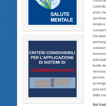
i ricerc
controll
primi, h
sembrava
tendeva 
comparsa
l’incapac
permango
sostanzi
fenomeno
principal
livello 
nervose,
termine. 
avvengon
processi
dalla ma
Nel fra