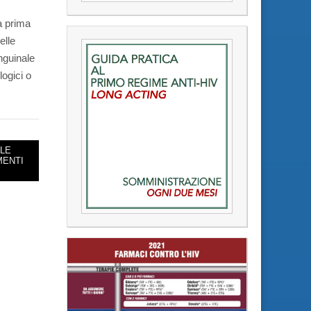
a prima
elle
nguinale
logici o
LLE
MENTI