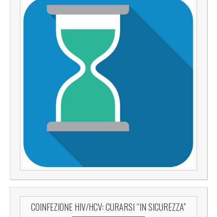
COINFEZIONE HIV/HCV: CURARSI “IN SICUREZZA”