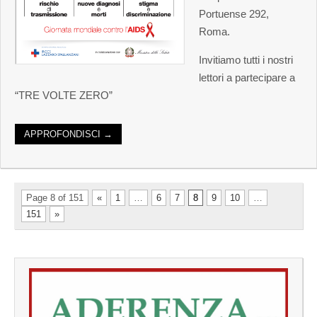
Portuense 292,
Roma.
Invitiamo tutti i nostri
lettori a partecipare a
“TRE VOLTE ZERO”
APPROFONDISCI →
Page 8 of 151
«
1
…
6
7
8
9
10
…
151
»