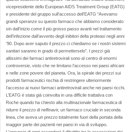
vicepresidente dello European AIDS Treatment Group (EATG)
e presidente del gruppo sull’accesso dell’EATG “Avevamo
grandi speranze su questo farmaco che abbiamo considerato
sin dall’inizio come il più grosso passo avanti nel trattamento
dell’infezione dall’avvento degli inibitori della proteasi negli anni
’90. Dopo aver saputo il prezzo ci chiediamo se i nostri sistemi
sanitari saranno in grado di permetterselo”. I prezzi già
altissimi dei farmaci antiretrovirali sono al centro di enormi
controversie, visto che ne limitano l’accesso nei paesi africani
e nelle zone povere del pianeta. Ora, la spirale dei prezzi sui
prodotti farmaceutici rischia di restringere ulteriormente
l’accesso ai nuovi farmaci antiretrovirali anche nei paesi ricchi.
L’EATG è stata già coinvolta in una difficile trattativa con
Roche quando ha chiesto alla multinazionale farmaceutica di
ridurre il prezzo di nelfinavir, un farmaco cruciale in seconda
linea, che aveva un prezzo totalmente fuori della portata della
maggior parte dei pazienti nei paesi in via di sviluppo.
L’annuncio di oggi accenderà il dibattito tra le associazioni dei