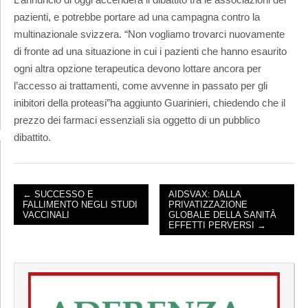
pazienti, e potrebbe portare ad una campagna contro la
multinazionale svizzera. “Non vogliamo trovarci nuovamente
di fronte ad una situazione in cui i pazienti che hanno esaurito
ogni altra opzione terapeutica devono lottare ancora per
l’accesso ai trattamenti, come avvenne in passato per gli
inibitori della proteasi”ha aggiunto Guarinieri, chiedendo che il
prezzo dei farmaci essenziali sia oggetto di un pubblico
dibattito.
← SUCCESSO E
AIDSVAX: DALLA
FALLIMENTO NEGLI STUDI
PRIVATIZZAZIONE
POST NAVIGATION
VACCINALI
GLOBALE DELLA SANITÀ
EFFETTI PERVERSI →