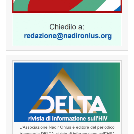
L'Associazione Nadir Onlus è editore del periodico
trimestrale DELTA, rivista di informazione sull''HIV.