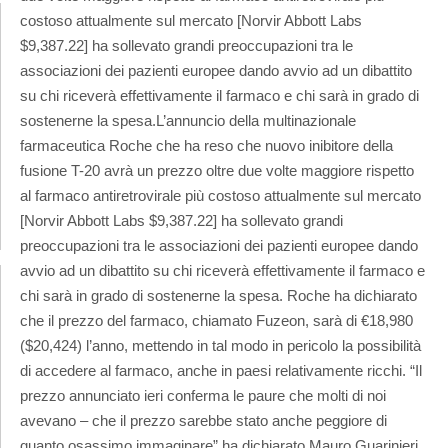
costoso attualmente sul mercato [Norvir Abbott Labs
$9,387.22] ha sollevato grandi preoccupazioni tra le
associazioni dei pazienti europee dando avvio ad un dibattito
su chi riceverà effettivamente il farmaco e chi sarà in grado di
sostenerne la spesa.
L’annuncio della multinazionale
farmaceutica Roche che ha reso che nuovo inibitore della
fusione T-20 avrà un prezzo oltre due volte maggiore rispetto
al farmaco antiretrovirale più costoso attualmente sul mercato
[Norvir Abbott Labs $9,387.22] ha sollevato grandi
preoccupazioni tra le associazioni dei pazienti europee dando
avvio ad un dibattito su chi riceverà effettivamente il farmaco e
chi sarà in grado di sostenerne la spesa. Roche ha dichiarato
che il prezzo del farmaco, chiamato Fuzeon, sarà di €18,980
($20,424) l’anno, mettendo in tal modo in pericolo la possibilità
di accedere al farmaco, anche in paesi relativamente ricchi. “Il
prezzo annunciato ieri conferma le paure che molti di noi
avevano – che il prezzo sarebbe stato anche peggiore di
quanto osassimo immaginare” ha dichiarato Mauro Guarinieri,