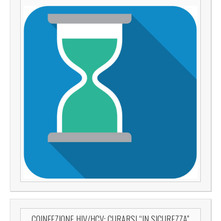
COINFEZIONE HIV/HCV: CURARSI “IN SICUREZZA”