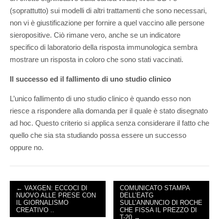
(soprattutto) sui modelli di altri trattamenti che sono necessari,
non vi è giustificazione per fornire a quel vaccino alle persone
sieropositive. Ciò rimane vero, anche se un indicatore
specifico di laboratorio della risposta immunologica sembra
mostrare un risposta in coloro che sono stati vaccinati.
Il successo ed il fallimento di uno studio clinico
L’unico fallimento di uno studio clinico è quando esso non
riesce a rispondere alla domanda per il quale è stato disegnato
ad hoc. Questo criterio si applica senza considerare il fatto che
quello che sia sta studiando possa essere un successo
oppure no.
← VAXGEN: ECCOCI DI
COMUNICATO STAMPA
NUOVO ALLE PRESE CON
DELL’EATG
POST NAVIGATION
IL GIORNALISMO
SULL’ANNUNCIO DI ROCHE
CREATIVO ..
CHE FISSA IL PREZZO DI
T-20 →