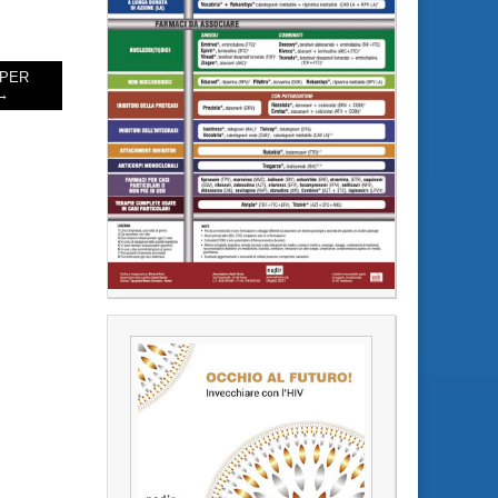
 PER
 →