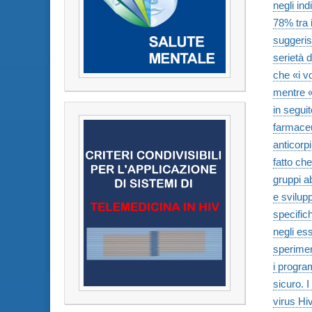
negli ind
78% tra i
suggeris
serietà 
che «i vo
mentre «b
in segui
farmaceut
anticorpi
fatto ch
gruppi a
e svilup
specific
negli es
sperimen
i progra
sicuro. I
virus Hi