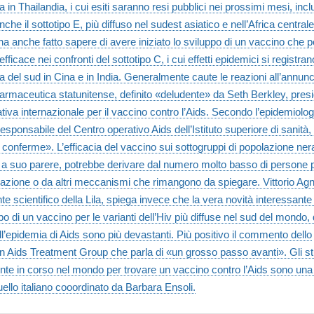
a in Thailandia, i cui esiti saranno resi pubblici nei prossimi mesi, inc
che il sottotipo E, più diffuso nel sudest asiatico e nell’Africa centrale
a anche fatto sapere di avere iniziato lo sviluppo di un vaccino che 
 efficace nei confronti del sottotipo C, i cui effetti epidemici si registran
ca del sud in Cina e in India. Generalmente caute le reazioni all’annunc
farmaceutica statunitense, definito «deludente» da Seth Berkley, pres
iativa internazionale per il vaccino contro l’Aids. Secondo l’epidemiolo
esponsabile del Centro operativo Aids dell’Istituto superiore di sanità
ri conferme». L’efficacia del vaccino sui sottogruppi di popolazione ner
, a suo parere, potrebbe derivare dal numero molto basso di persone 
azione o da altri meccanismi che rimangono da spiegare. Vittorio Agn
te scientifico della Lila, spiega invece che la vera novità interessant
po di un vaccino per le varianti dell’Hiv più diffuse nel sud del mondo, 
ell’epidemia di Aids sono più devastanti. Più positivo il commento dello
 Aids Treatment Group che parla di «un grosso passo avanti». Gli st
nte in corso nel mondo per trovare un vaccino contro l’Aids sono una 
uello italiano cooordinato da Barbara Ensoli.