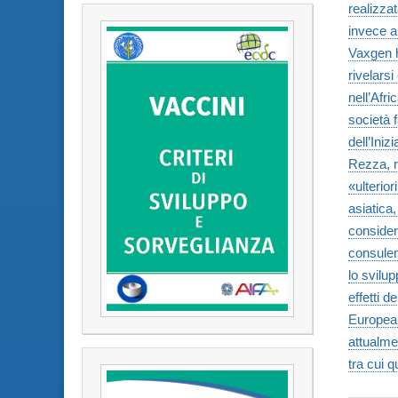
realizzat
invece an
Vaxgen h
rivelarsi
nell’Afri
società 
dell’Iniz
Rezza, r
«ulterio
asiatica
consider
consulen
lo svilup
effetti d
European
attualme
tra cui q