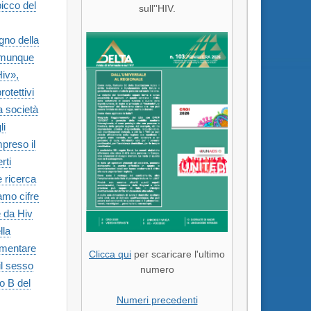
picco del
sull''HIV.
gno della
comunque
Hiv»,
rotettivi
a società
li
mpreso il
rti
e ricerca
amo cifre
e da Hiv
lla
ementare
Clicca qui
per scaricare l'ultimo
il sesso
numero
po B del
Numeri precedenti