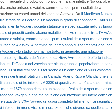
commerciale di prodotti contro alcune malattie infettive (tra cui, oltre
Aids, anche antrace e vaiolo), commentando i primi risultati della
tazione su esseri umani del vaccino Aidsvax. Da
Il Manifesto
Nuovo 
lla strada della ricerca di un vaccino in grado di sconfiggere il virus 
otizia ieri la Vaxgen, società statunitense specializzata nello sviluppo
le di prodotti contro alcune malattie infettive (tra cui, oltre all’Hiv/Ai
trace e vaiolo), commentando i primi risultati della sperimentazione 
l vaccino Aidsvax. Al termine del primo anno di sperimentazione, ha f
a Vaxgen, «lo studio non ha mostrato, in generale, una riduzione
amente significativa dell’infezione da Hiv». Avrebbe però offerto indica
anti sull’efficacia del vaccino per alcuni gruppi di popolazione, in part
iatici. I risultati resi noti si riferiscono a un campione di 5009 volontar
e residenti negli Stati uniti, in Canada, Puerto Rico e Olanda, che si
i a un ciclo di tre iniezioni. A 3330 di questi volontari è stato sommini
 mentre 1679 hanno ricevuto un placebo. L’esito della sperimentazion
econdo Vaxgen, è che «la riduzione dell’infezione nell’intero campion
i è stata del 3,8%» (ovvero un quasi completo fallimento). Si segnala t
i infezioni in meno «tra le minoranze etniche diverse da quelle ispan