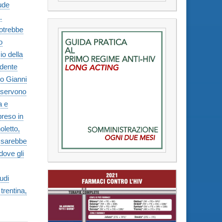
lude
.
potrebbe
o
io della
idente
go Gianni
, servono
a e
preso in
oletto,
e sarebbe
dove gli
udi
trentina,