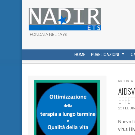
FONDATA NEL 1998
ASSOCIAZIONE NADI
HOME
PUBBLICAZIONI
C
MAIN MENU
SUB MENU
RICERCA
AIDSV
EFFET
25 FEBBR
Nuovo flo
virus Hiv