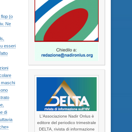
flop (o
Hiv. Ne
ds,
su esseri
atto
zioni
icolare
i, maschi
 sono
strato
e,
e di
L'Associazione Nadir Onlus è
uttavia
editore del periodico trimestrale
iche»
DELTA, rivista di informazione