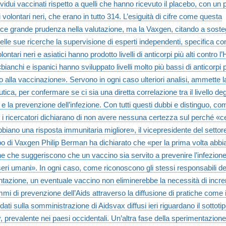
ividui vaccinati rispetto a quelli che hanno ricevuto il placebo, con un 
 volontari neri, che erano in tutto 314. L’esiguità di cifre come questa
ce grande prudenza nella valutazione, ma la Vaxgen, citando a soste
delle sue ricerche la supervisione di esperti independenti, specifica 
lontari neri e asiatici hanno prodotto livelli di anticorpi più alti contro l’
ianchi e ispanici hanno sviluppato livelli molto più bassi di anticorpi p
to alla vaccinazione». Servono in ogni caso ulteriori analisi, ammette l
ica, per confermare se ci sia una diretta correlazione tra il livello deg
 e la prevenzione dell’infezione. Con tutti questi dubbi e distinguo, co
e i ricercatori dichiarano di non avere nessuna certezza sul perché «ce
bbiano una risposta immunitaria migliore», il vicepresidente del settor
po di Vaxgen Philip Berman ha dichiarato che «per la prima volta abbi
he che suggeriscono che un vaccino sia servito a prevenire l’infezion
seri umani». In ogni caso, come riconoscono gli stessi responsabili de
tazione, un eventuale vaccino non eliminerebbe la necessità di incr
mmi di prevenzione dell’Aids attraverso la diffusione di pratiche come 
 dati sulla somministrazione di Aidsvax diffusi ieri riguardano il sottoti
v, prevalente nei paesi occidentali. Un’altra fase della sperimentazione