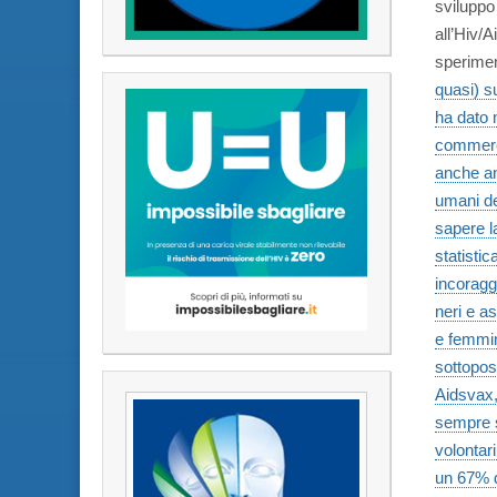
sviluppo 
all’Hiv/
sperimen
quasi) su
ha dato n
commercia
anche an
umani de
sapere l
statistic
incoraggi
neri e as
e femmin
sottopost
Aidsvax,
sempre s
volontar
un 67% d