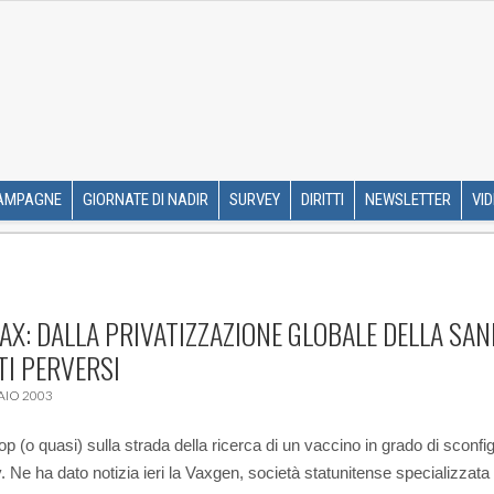
R ETS
SKIP TO CONTENT
AMPAGNE
GIORNATE DI NADIR
SURVEY
DIRITTI
NEWSLETTER
VI
AX: DALLA PRIVATIZZAZIONE GLOBALE DELLA SAN
TI PERVERSI
AIO 2003
p (o quasi) sulla strada della ricerca di un vaccino in grado di sconfig
. Ne ha dato notizia ieri la Vaxgen, società statunitense specializzata 