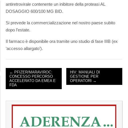
antiretrovirale contenente un inibitore della proteasi AL
DOSAGGIO 600/100 MG BID.
Si prevede la commercializzazione nel nostro paese subito
dopo l’estate.
Il farmaco è disponibile ora tramite uno studio di fase IIIB (ex
‘accesso allargato’).
← PFIZER/MARAVIROC:
HIV: MANUALI DI
CONCESSO PERCORSO
GESTIONE PER
POST NAVIGATION
ACCELERATO DA EMEA E
OPERATORI →
FDA