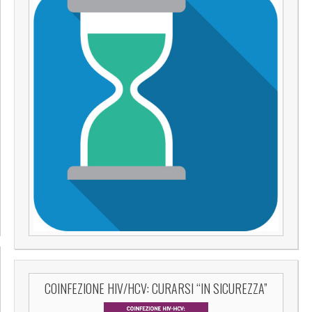
COINFEZIONE HIV/HCV: CURARSI “IN SICUREZZA”