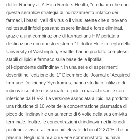
dottor Rodney J. Y. Ho a Reuters Health, “crediamo che con
questa semplice strategia di indirizzamento linfatico dei
farmaci, i bassi livelli di virus o il virus latente che si trovano
nei tessuti linfoidi possano essere limitati e forse eliminati,
grazie a una combinazione di farmaci anti-HIV portata a
destinazione con questo sistema.” Il dottor Ho e colleghi della
University of Washington, Seattle, hanno prodotto complessi
stabili di lipidi e farmaco sulla base della lipofilia
pH-dipendente dell’indinavir. In una serie di esperimenti
descritti nell’edizione del 1° Dicembre del Journal of Acquired
Immune Deficiency Syndromes, hanno studiato l’utilizzo di
indinavir solubile o associato a lipidi in macachi sani e con
infezione da HIV-2. La versione associata a lipidi ha prodotto
una riduzione di 10 volte della concentrazione plasmatica di
picco dell’indinavir e un aumento di 6 volte della sua emivita
terminale. Inoltre, le concentrazioni di indinavir nei linfonodi
periferici e viscerali erano più elevate di ben il 2.270% che nel
plasma. Negli uomini a cui viene somministrato indinavir