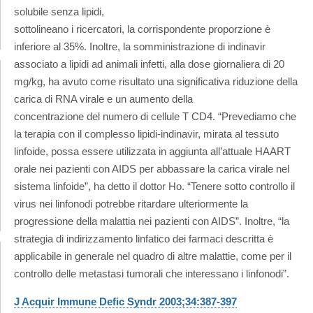
solubile senza lipidi,
sottolineano i ricercatori, la corrispondente proporzione è
inferiore al 35%. Inoltre, la somministrazione di indinavir
associato a lipidi ad animali infetti, alla dose giornaliera di 20
mg/kg, ha avuto come risultato una significativa riduzione della
carica di RNA virale e un aumento della
concentrazione del numero di cellule T CD4. “Prevediamo che
la terapia con il complesso lipidi-indinavir, mirata al tessuto
linfoide, possa essere utilizzata in aggiunta all’attuale HAART
orale nei pazienti con AIDS per abbassare la carica virale nel
sistema linfoide”, ha detto il dottor Ho. “Tenere sotto controllo il
virus nei linfonodi potrebbe ritardare ulteriormente la
progressione della malattia nei pazienti con AIDS”. Inoltre, “la
strategia di indirizzamento linfatico dei farmaci descritta è
applicabile in generale nel quadro di altre malattie, come per il
controllo delle metastasi tumorali che interessano i linfonodi”.
J Acquir Immune Defic Syndr 2003;34:387-397