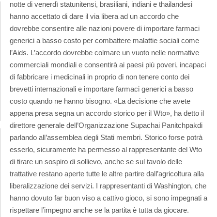
notte di venerdì statunitensi, brasiliani, indiani e thailandesi
hanno accettato di dare il via libera ad un accordo che
dovrebbe consentire alle nazioni povere di importare farmaci
generici a basso costo per combattere malattie sociali come
l’Aids. L’accordo dovrebbe colmare un vuoto nelle normative
commerciali mondiali e consentirà ai paesi più poveri, incapaci
di fabbricare i medicinali in proprio di non tenere conto dei
brevetti internazionali e importare farmaci generici a basso
costo quando ne hanno bisogno. «La decisione che avete
appena presa segna un accordo storico per il Wto», ha detto il
direttore generale dell’Organizzazione Supachai Panitchpakdi
parlando all’assemblea degli Stati membri. Storico forse potrà
esserlo, sicuramente ha permesso al rappresentante del Wto
di tirare un sospiro di sollievo, anche se sul tavolo delle
trattative restano aperte tutte le altre partire dall’agricoltura alla
liberalizzazione dei servizi. I rappresentanti di Washington, che
hanno dovuto far buon viso a cattivo gioco, si sono impegnati a
rispettare l’impegno anche se la partita è tutta da giocare.