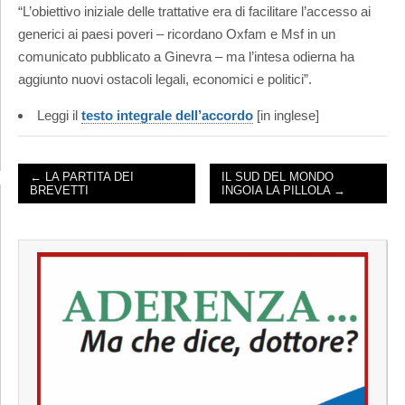
“L’obiettivo iniziale delle trattative era di facilitare l’accesso ai
generici ai paesi poveri – ricordano Oxfam e Msf in un
comunicato pubblicato a Ginevra – ma l’intesa odierna ha
aggiunto nuovi ostacoli legali, economici e politici”.
Leggi il
testo integrale dell’accordo
[in inglese]
← LA PARTITA DEI
IL SUD DEL MONDO
BREVETTI
INGOIA LA PILLOLA →
POST NAVIGATION