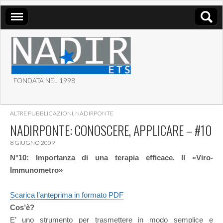
FONDATA NEL 1998
ASSOCIAZIONE NADIR
ALTRE PUBBLICAZIONI
,
NADIRPONTE
ETS
NADIRPONTE: CONOSCERE, APPLICARE – #10
8 GIUGNO 2009
N°10: Importanza di una terapia efficace. Il «Viro-
Immunometro»
Scarica l’anteprima in formato PDF
Cos’è?
E’ uno strumento per trasmettere in modo semplice e