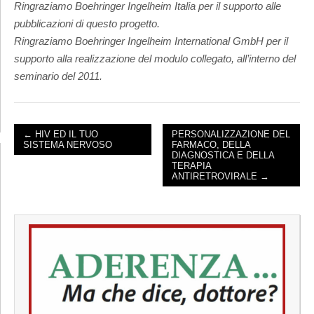
Ringraziamo Boehringer Ingelheim Italia per il supporto alle
pubblicazioni di questo progetto.
Ringraziamo Boehringer Ingelheim International GmbH per il
supporto alla realizzazione del modulo collegato, all’interno del
seminario del 2011.
← HIV ED IL TUO
PERSONALIZZAZIONE DEL
SISTEMA NERVOSO
FARMACO, DELLA
POST NAVIGATION
DIAGNOSTICA E DELLA
TERAPIA
ANTIRETROVIRALE →