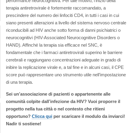
performance neurocognitiva. Per tale motivo, l’inizio della
terapia antiretrovirale è fortemente raccomandato, a
prescindere del numero dei linfociti CD4, in tutti i casi in cui
siano presenti alterazioni a livello del sistema nervoso centrale
riconducibili ad HIV anche sotto forma di danni psichiatrici o
neurocognitivi (HIV-Associated Neurocognitive Disorders o
HAND). Affinché la terapia sia efficace nel SNC, è
fondamentale che i farmaci antiretrovirali superino le barriere
cerebrali e raggiungano concentrazioni adeguate in grado di
inibire la replicazione virale e, a tal fine e in alcuni casi, il CPE
score può rappresentare uno strumento utile nell’impostazione
di una terapia.
Sei un’associazione di pazienti o appartenente alle
comunità colpite dall’infezione da HIV? Vuoi proporre il
progetto nella tua città o nel contesto che ritieni
opportuno?
Clicca qui
per scaricare il modulo da inviarci!
Nadir ti sostiene!