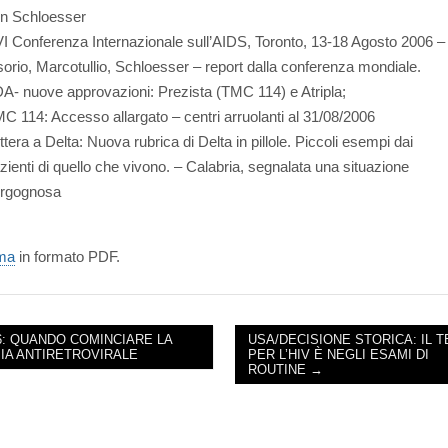
n Schloesser
I Conferenza Internazionale sull’AIDS, Toronto, 13-18 Agosto 2006 –
orio, Marcotullio, Schloesser – report dalla conferenza mondiale.
A- nuove approvazioni: Prezista (TMC 114) e Atripla;
C 114: Accesso allargato – centri arruolanti al 31/08/2006
ttera a Delta: Nuova rubrica di Delta in pillole. Piccoli esempi dai
zienti di quello che vivono. – Calabria, segnalata una situazione
rgognosa
ima
in formato PDF.
6: QUANDO COMINCIARE LA
USA/DECISIONE STORICA: IL 
IA ANTIRETROVIRALE
PER L’HIV È NEGLI ESAMI DI
NAVIGATION
ROUTINE →