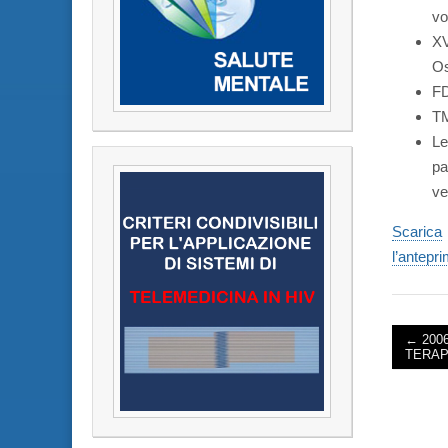
vo
XV
Os
FD
TM
Le
pa
ve
Scarica
l’antepr
← 200
TERAP
POST 