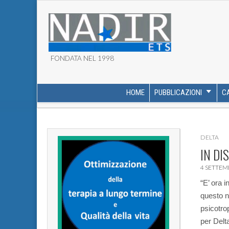
FONDATA NEL 1998
ASSOCIAZIONE NADI
HOME
PUBBLICAZIONI
C
MAIN MENU
SUB MENU
DELTA
IN DI
4 SETTEM
“E’ ora i
questo n
psicotro
per Delt