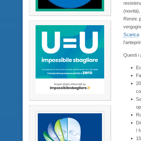
resiste
(novità),
Rimini: p
vergogn
Scarica
l’antepr
Questi i 
Ed
Fa
20
co
Sa
op
Ro
Di
! 
15