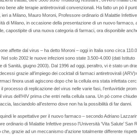
o bene alle terapie antiretrovirali convenzionali. Ha fatto un pò il pun
, ieri a Milano, Mauro Moroni, Professore ordinario di Malattie Infettiv
sità di Milano, in occasione della presentazione di un nuovo farmaco, 
ide, capostipite di una nuova categoria di farmaci, ora disponibile anch
one affette dal virus – ha detto Moroni – oggi in Italia sono circa 110.
 Nel solo 2002 le nuove infezioni sono state 3.500-4.000 (dati Istituto
e di Sanità, giugno 2003). Dal 1996 ad oggi, peraltro, vi è stato un dra
 decessi grazie all’impiego dei cocktail di farmaci antiretrovirali (ARV
armaci finora usati agiscono dopo che la cellula era stata infettata cer
il processo di replicazione del virus nelle varie fasi, l’enfuvirtide prom
il virus dell’HIV prima che entri nella cellula sana. Un pò come chiuder
faccia, lasciandolo all’esterno dove non ha la possibilità di far danni.
quindi le aspettative per il nuovo farmaco – secondo Adriano Lazzarin
e ordinario di Malattie Infettive presso l’Università ‘Vita Salute’ San 
o che, grazie ad un meccanismo d’azione totalmente differente rispetto