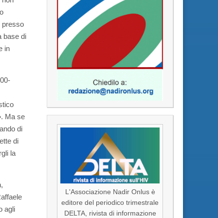
to
e presso
a base di
e in
000-
stico
)». Ma se
cando di
ette di
gli la
,
L'Associazione Nadir Onlus è
Raffaele
editore del periodico trimestrale
 agli
DELTA, rivista di informazione