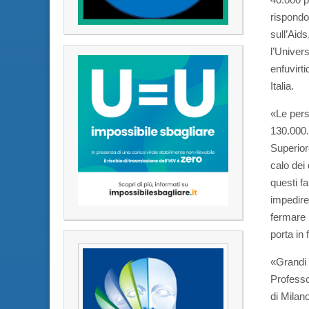
rispondon
sull’Aids
l’Univer
enfuvirt
Italia.
«Le pers
130.000.
Superior
calo dei
questi f
impedire 
fermare 
porta in 
«Grandi 
Professor
di Milan