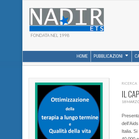
FONDATA NEL 1998
ASSOCIAZIONE NADI
HOME
PUBBLICAZIONI
C
MAIN MENU
SUB MENU
RICERCA
IL CA
18 MARZO
Presenta
dell’Aids
Italia.
Si 
40.000 pa