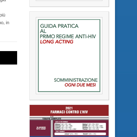
più
o, in