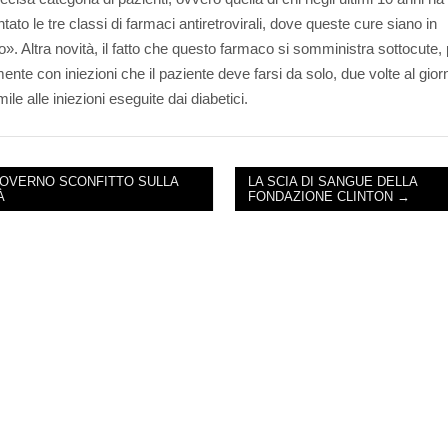
ato le tre classi di farmaci antiretrovirali, dove queste cure siano in
o». Altra novità, il fatto che questo farmaco si somministra sottocute, 
nte con iniezioni che il paziente deve farsi da solo, due volte al giorn
le alle iniezioni eseguite dai diabetici.
GOVERNO SCONFITTO SULLA
LA SCIA DI SANGUE DELLA
À
FONDAZIONE CLINTON →
NAVIGATION