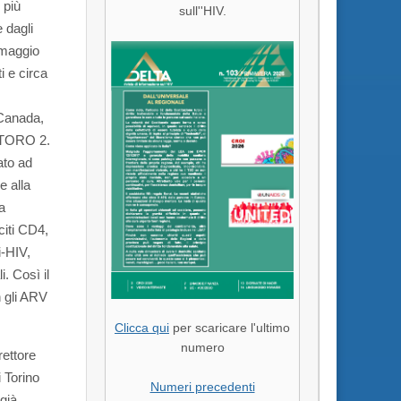
 più
sull''HIV.
e dagli
 maggio
i e circa
, Canada,
l TORO 2.
ato ad
e alla
a
citi CD4,
i-HIV,
. Così il
n gli ARV
Clicca qui
per scaricare l'ultimo
numero
rettore
 Torino
Numeri precedenti
 già