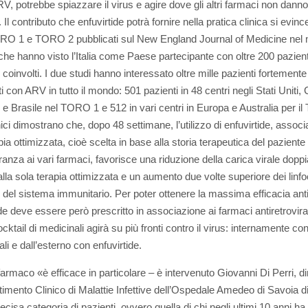
RV, potrebbe spiazzare il virus e agire dove gli altri farmaci non danno
». Il contributo che enfuvirtide potrà fornire nella pratica clinica si evinc
RO 1 e TORO 2 pubblicati sul New England Journal of Medicine nel
che hanno visto l’Italia come Paese partecipante con oltre 200 pazient
 coinvolti. I due studi hanno interessato oltre mille pazienti fortemente
ti con ARV in tutto il mondo: 501 pazienti in 48 centri negli Stati Uniti
e Brasile nel TORO 1 e 512 in vari centri in Europa e Australia per i
inici dimostrano che, dopo 48 settimane, l’utilizzo di enfuvirtide, associ
ia ottimizzata, cioè scelta in base alla storia terapeutica del paziente 
ranza ai vari farmaci, favorisce una riduzione della carica virale doppi
alla sola terapia ottimizzata e un aumento due volte superiore dei linfo
le del sistema immunitario. Per poter ottenere la massima efficacia ant
de deve essere però prescritto in associazione ai farmaci antiretrovirali
ktail di medicinali agirà su più fronti contro il virus: internamente co
ali e dall’esterno con enfuvirtide.
armaco «è efficace in particolare – è intervenuto Giovanni Di Perri, di
rtimento Clinico di Malattie Infettive dell’Ospedale Amedeo di Savoia di
ecisa categoria di pazienti, ovvero quella di chi negli ultimi 10 anni ha