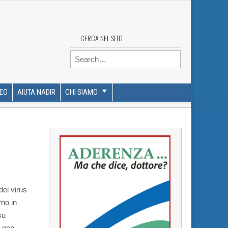
CERCA NEL SITO
Search for:
DEO
AIUTA NADIR
CHI SIAMO
del virus
rno in
su
e non