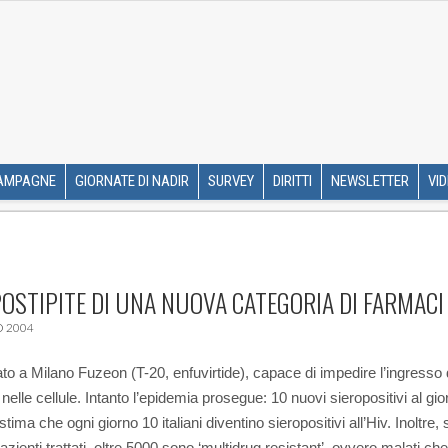
R ETS
SKIP TO CONTENT
AMPAGNE
GIORNATE DI NADIR
SURVEY
DIRITTI
NEWSLETTER
VI
POSTIPITE DI UNA NUOVA CATEGORIA DI FARMACI
 2004
to a Milano Fuzeon (T-20, enfuvirtide), capace di impedire l’ingresso 
 nelle cellule. Intanto l’epidemia prosegue: 10 nuovi sieropositivi al gio
stima che ogni giorno 10 italiani diventino sieropositivi all’Hiv. Inoltre, 
zienti trattati, oltre 5000 sono ‘multidrug resistant’, ovvero malati ch