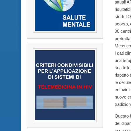
attuali A
risultati
studi TO
scorso, 
90 centri
pretratta
Messico 
I dati cl
una terap
sua tolle
rispetto 
le cellu
enfuvirti
nuovo coc
tradizion
Questo f
del dipa
in una pr