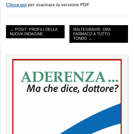
Clicca qui
per scaricare la versione PDF.
← POSIT: PROFILI DELLA
RALTEGRAVIR: ORA
NUOVA INDAGINE
FARMACO A TUTTO
POST NAVIGATION
TONDO →