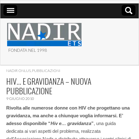
FONDATA NEL 1998
ASSOCIAZIONE NADIR
NADIR ONLUS
,
PUBBLICAZIONI
ETS
HIV… E GRAVIDANZA – NUOVA
PUBBLICAZIONE
9 GIUGNO 2010
Rivolta alle numerose donne con HIV che progettano una
gravidanza, ma anche a chiunque voglia informarsi. E’
adesso disponibile “
Hiv e… gravidanza
”
, una guida
dedicata ai vari aspetti del problema, realizzata
dall’Associazione Nadir e distribuita attraverso i centri clinici di