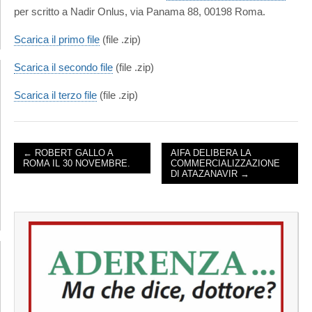
per scritto a Nadir Onlus, via Panama 88, 00198 Roma.
Scarica il primo file
(file .zip)
Scarica il secondo file
(file .zip)
Scarica il terzo file
(file .zip)
← ROBERT GALLO A
AIFA DELIBERA LA
ROMA IL 30 NOVEMBRE.
COMMERCIALIZZAZIONE
POST NAVIGATION
DI ATAZANAVIR →