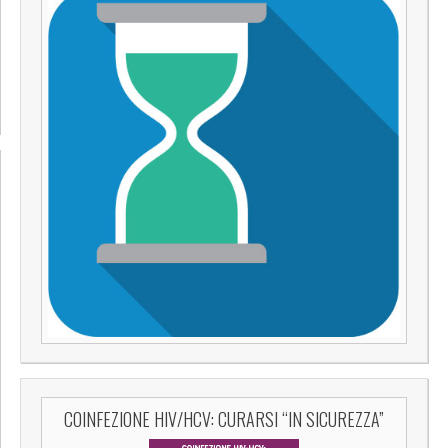
COINFEZIONE HIV/HCV: CURARSI “IN SICUREZZA”