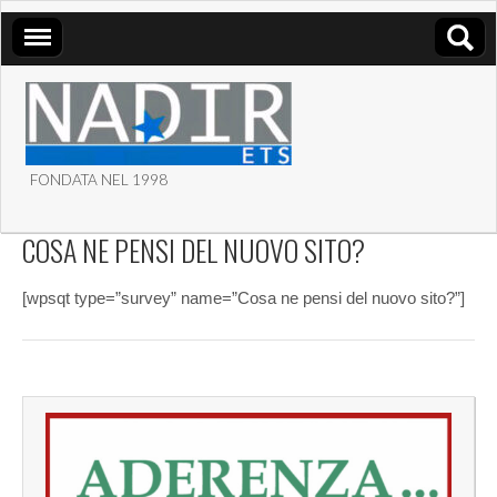
FONDATA NEL 1998
ASSOCIAZIONE NADIR
COSA NE PENSI DEL NUOVO SITO?
ETS
[wpsqt type=”survey” name=”Cosa ne pensi del nuovo sito?”]