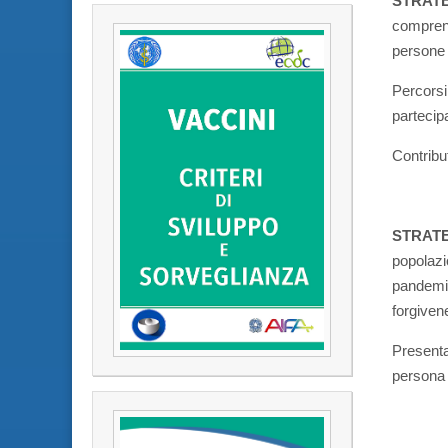
STRATE
comprens
persone
Percorsi
partecipa
Contribut
STRATE
popolazio
pandemia
forgiven
Presenta
persona 