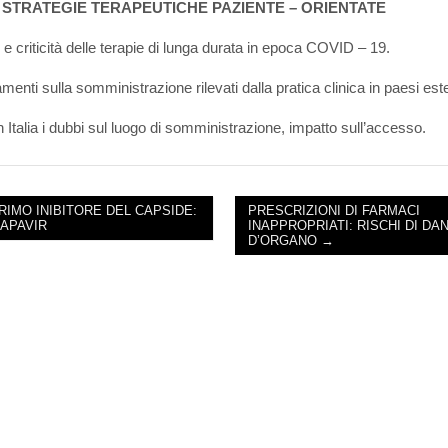
STRATEGIE TERAPEUTICHE PAZIENTE – ORIENTATE
 e criticità delle terapie di lunga durata in epoca COVID – 19.
enti sulla somministrazione rilevati dalla pratica clinica in paesi este
in Italia i dubbi sul luogo di somministrazione, impatto sull’accesso.
PRIMO INIBITORE DEL CAPSIDE:
PRESCRIZIONI DI FARMACI
APAVIR
INAPPROPRIATI: RISCHI DI DA
NAVIGATION
D’ORGANO →