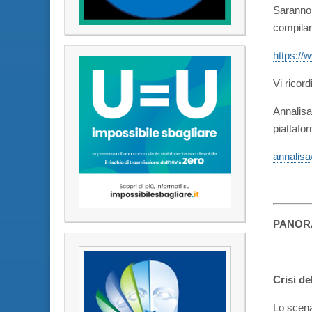
Saranno 
compilar
https://
Vi ricor
Annalisa
piattafo
annalisa
PANOR
Crisi de
Lo scena