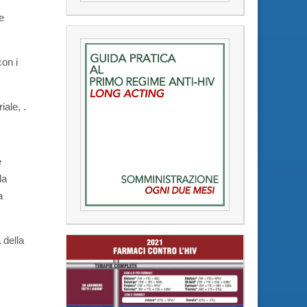
e
con i
iale, .
e
la
a
 della