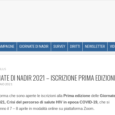
R ETS
SKIP TO CONTENT
AMPAGNE
GIORNATE DI NADIR
SURVEY
DIRITTI
NEWSLETTER
VI
NLUS
ATE DI NADIR 2021 – ISCRIZIONE PRIMA EDIZION
AIO 2021
forma che sono aperte le iscrizioni alla
Prima edizione
delle
Giornate
21, Crisi del percorso di salute HIV in epoca COVID-19,
che si
nno il 7 – 8 aprile in modalità online su piattaforma Zoom.