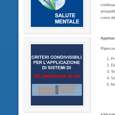
continua
prospett
come defi
Apertur
Ripercus
Pr
Di
Te
Sa
Mu