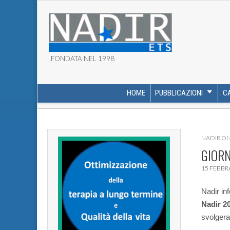
FONDATA NEL 1998
ASSOCIAZIONE NADI
HOME
PUBBLICAZIONI
C
MAIN MENU
SUB MENU
NADIR O
GIORN
15 FEBBR
Nadir in
Nadir 20
svolgera