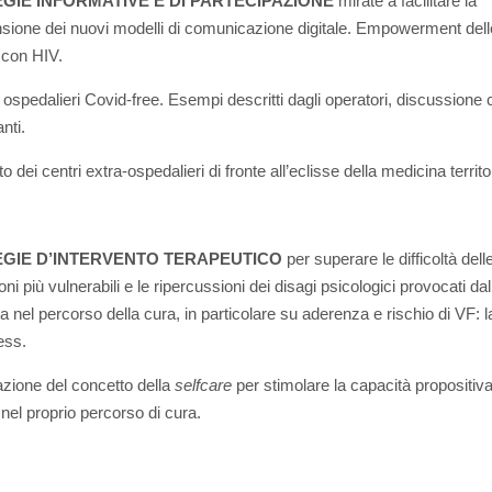
GIE INFORMATIVE E DI PARTECIPAZIONE
mirate a facilitare la
ione dei nuovi modelli di comunicazione digitale. Empowerment dell
 con HIV.
 ospedalieri Covid-free. Esempi descritti dagli operatori, discussione 
nti.
o dei centri extra-ospedalieri di fronte all’eclisse della medicina territor
GIE D’INTERVENTO TERAPEUTICO
per superare le difficoltà dell
ni più vulnerabili e le ripercussioni dei disagi psicologici provocati dal
 nel percorso della cura, in particolare su aderenza e rischio di VF: l
ess.
zione del concetto della
selfcare
per stimolare la capacità propositiva
nel proprio percorso di cura.