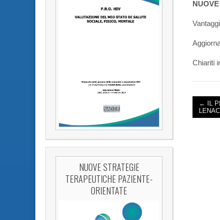
NUOVE 
Vantaggi
Aggiornam
Chiariti 
← IL 
LENAC
POST 
NUOVE STRATEGIE
TERAPEUTICHE PAZIENTE-
ORIENTATE