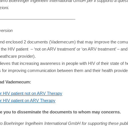
amo Boehringer Ingelheim International GmbH per il supporto a ques
zioni.
——————————————————-
version
find enclosed 2 documents (Vademecum) that may improve the comu
the HIV patient – ‘not on ARV treatment’ or ‘on ARV treatment’ – and
heathcare provider).
lieves that increasing awareness in people with HIV of their state of he
s for improving communication between them and their health provide
ad Vademecum:
r HIV patient not on ARV Therapy
r HIV patient on ARV Therapy
te you to disseminate the documents to whom may concerns.
o Boehringer Ingelheim International GmbH for supporting these publi