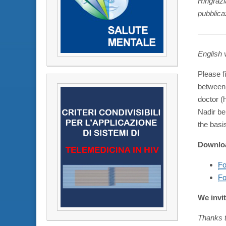
Ringrazi
pubblica
———
English 
Please 
between 
doctor (
Nadir be
the basi
Downlo
Fo
Fo
We invi
Thanks t