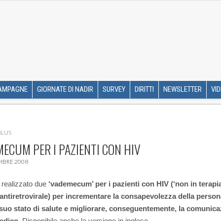
R ETS
SKIP TO CONTENT
AMPAGNE
GIORNATE DI NADIR
SURVEY
DIRITTI
NEWSLETTER
VI
NLUS
ECUM PER I PAZIENTI CON HIV
MBRE 2008
 realizzato due
‘vademecum’ per i pazienti con HIV (‘non in terapia
 antiretrovirale) per incrementare la consapevolezza della perso
 suo stato di salute e migliorare, conseguentemente, la comunic
medico.
Disponibile anche la versione in inglese.