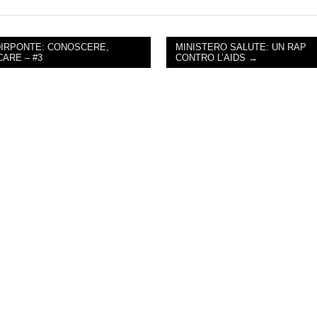
IRPONTE: CONOSCERE,
MINISTERO SALUTE: UN RAP
CARE – #3
CONTRO L’AIDS →
NAVIGATION