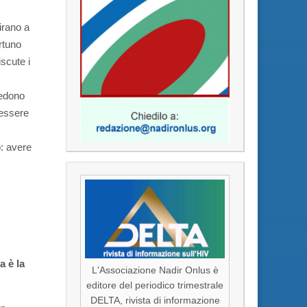
irano a
rtuno
scute i
iedono
 essere
o: avere
a è la
L'Associazione Nadir Onlus è
editore del periodico trimestrale
DELTA, rivista di informazione