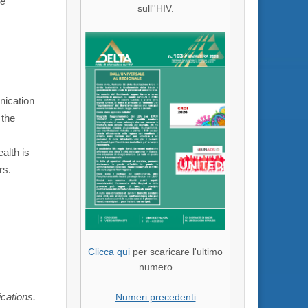
te
sull''HIV.
nication
 the
alth is
rs.
Clicca qui
per scaricare l'ultimo
numero
cations.
Numeri precedenti