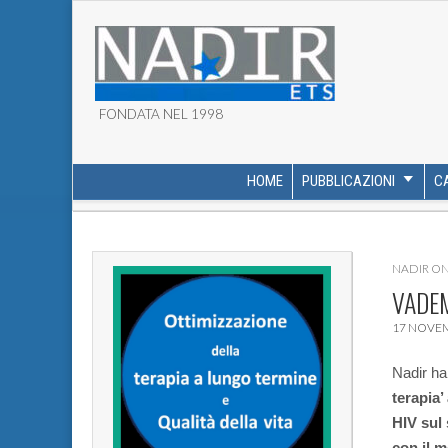
FONDATA NEL 1998
ASSOCIAZIONE NADI
HOME
PUBBLICAZIONI
C
MAIN MENU
SUB MENU
NADIR O
VADEM
17 NOVE
Nadir ha
terapia’
HIV sul
con il 