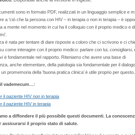
cumenti sono in formato PDF, realizzati in un linguaggio semplice e m
re a ‘ciò che la persona con HIV – in terapia o non in terapia – è oppo
a a mente nel momento in cui ha il colloquio con il proprio medico e di
mi’.
za è nata per tentare di dare risposte a coloro che ci scrivono e ci ch
su come interagire con il proprio medico: parlare con lui, consigliarsi,
ivi è fondamentale nel rapporto. Riteniamo che avere una base di
za, anche elementare, della patologia sia fondamentale per il dialog
 un promemoria della ‘buona pratica clinica’ è utile proprio per questo.
 il vademecum…:
r il paziente HIV non in terapia
r il paziente HIV in terapia
iamo a diffondere il più possibile questi documenti. La conoscenz
 assicurarsi il proprio stato di salute.