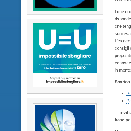
I due do
risponde
che teng
suoi esa
L’esigen
consigli 
proposit
conoscen
in mente
Scarica
Pe
Pe
Ti invit
base per