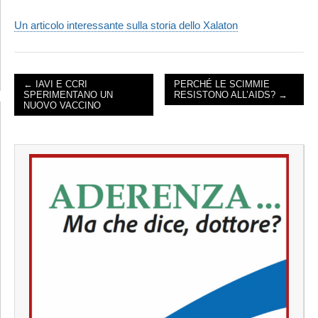
Un articolo interessante sulla storia dello Xalaton
← IAVI E CCRI
PERCHÉ LE SCIMMIE
SPERIMENTANO UN
RESISTONO ALL’AIDS? →
POST NAVIGATION
NUOVO VACCINO