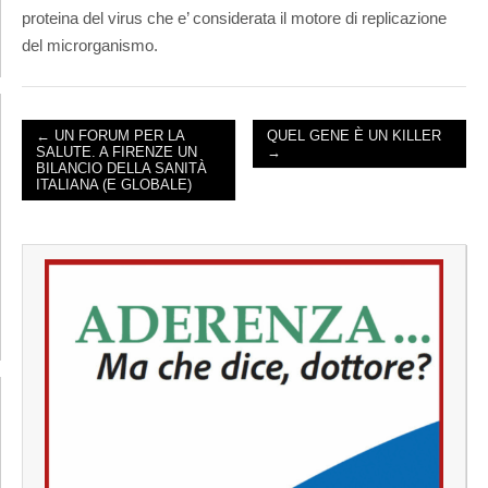
proteina del virus che e’ considerata il motore di replicazione
del microrganismo.
← UN FORUM PER LA
QUEL GENE È UN KILLER
SALUTE. A FIRENZE UN
→
POST NAVIGATION
BILANCIO DELLA SANITÀ
ITALIANA (E GLOBALE)