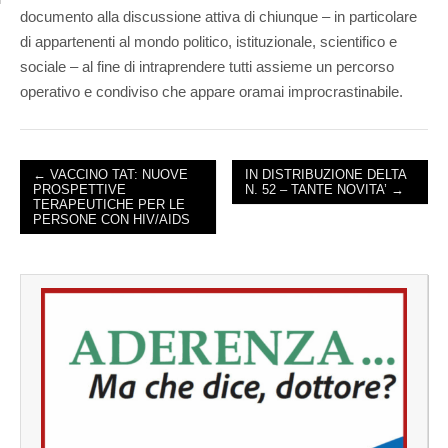
documento alla discussione attiva di chiunque – in particolare
di appartenenti al mondo politico, istituzionale, scientifico e
sociale – al fine di intraprendere tutti assieme un percorso
operativo e condiviso che appare oramai improcrastinabile.
← VACCINO TAT: NUOVE
IN DISTRIBUZIONE DELTA
PROSPETTIVE
N. 52 – TANTE NOVITA’ →
POST NAVIGATION
TERAPEUTICHE PER LE
PERSONE CON HIV/AIDS