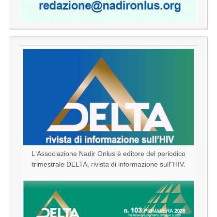
L'Associazione Nadir Onlus è editore del periodico
trimestrale DELTA, rivista di informazione sull''HIV.