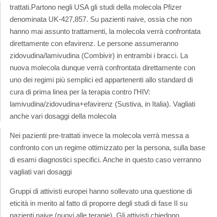
trattati.
Partono negli USA gli studi della molecola Pfizer
denominata UK-427,857. Su pazienti naive, ossia che non
hanno mai assunto trattamenti, la molecola verrà confrontata
direttamente con efavirenz. Le persone assumeranno
zidovudina/lamivudina (Combivir) in entrambi i bracci. La
nuova molecola dunque verrà confrontata direttamente con
uno dei regimi più semplici ed appartenenti allo standard di
cura di prima linea per la terapia contro l’HIV:
lamivudina/zidovudina+efavirenz (Sustiva, in Italia). Vagliati
anche vari dosaggi della molecola
Nei pazienti pre-trattati invece la molecola verrà messa a
confronto con un regime ottimizzato per la persona, sulla base
di esami diagnostici specifici. Anche in questo caso verranno
vagliati vari dosaggi
Gruppi di attivisti europei hanno sollevato una questione di
eticità in merito al fatto di proporre degli studi di fase II su
pazienti naive (nuovi alle terapie). Gli attivisti chiedono