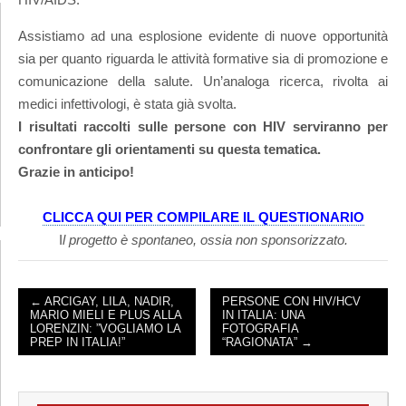
Assistiamo ad una esplosione evidente di nuove opportunità
sia per quanto riguarda le attività formative sia di promozione e
comunicazione della salute. Un’analoga ricerca, rivolta ai
medici infettivologi, è stata già svolta.
I risultati raccolti sulle persone con HIV serviranno per
confrontare gli orientamenti su questa tematica.
Grazie in anticipo!
CLICCA QUI PER COMPILARE IL QUESTIONARIO
I
l progetto è spontaneo, ossia non sponsorizzato.
← ARCIGAY, LILA, NADIR,
PERSONE CON HIV/HCV
MARIO MIELI E PLUS ALLA
IN ITALIA: UNA
POST NAVIGATION
LORENZIN: ”VOGLIAMO LA
FOTOGRAFIA
PREP IN ITALIA!”
“RAGIONATA” →