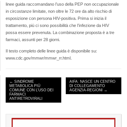
linee guida raccomandano l’uso della PEP non occupazionale
in circostanze limitate, non oltre le 72 ore da alto rischio di
esposizione con persona HIV-positiva. Prima si inizia il
trattamento, più ci sono possibilità che l’infezione da HIV
possa essere prevenuta. La combinazione proposta è a tre
farmaci, assunti per 28 giorni.
Il testo completo delle linee guida è disponibile su:
www.cdc.gov/mmwr/mmwr_rr.html.
← SINDROME
AIFA: NASCE UN CENTRO
METABOLICA PIÙ
DI COLLEGAMENTO
POST NAVIGATION
COMUNE CON L’USO DEI
AGENZIA-REGIONI →
FARMACI
ANTIRETROVIRALI