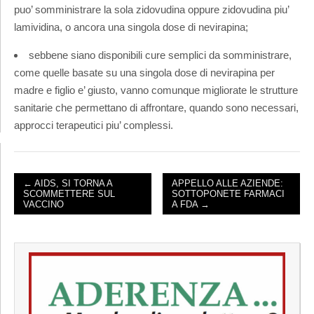
puo’ somministrare la sola zidovudina oppure zidovudina piu’
lamividina, o ancora una singola dose di nevirapina;
sebbene siano disponibili cure semplici da somministrare,
come quelle basate su una singola dose di nevirapina per
madre e figlio e’ giusto, vanno comunque migliorate le strutture
sanitarie che permettano di affrontare, quando sono necessari,
approcci terapeutici piu’ complessi.
← AIDS, SI TORNA A
APPELLO ALLE AZIENDE:
SCOMMETTERE SUL
SOTTOPONETE FARMACI
POST NAVIGATION
VACCINO
A FDA →