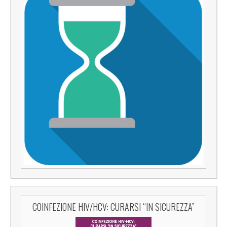
COINFEZIONE HIV/HCV: CURARSI “IN SICUREZZA”