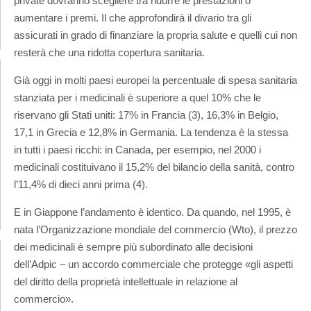
private dovranno scegliere tra ridurre le prestazioni o
aumentare i premi. Il che approfondirà il divario tra gli
assicurati in grado di finanziare la propria salute e quelli cui non
resterà che una ridotta copertura sanitaria.
Già oggi in molti paesi europei la percentuale di spesa sanitaria
stanziata per i medicinali è superiore a quel 10% che le
riservano gli Stati uniti: 17% in Francia (3), 16,3% in Belgio,
17,1 in Grecia e 12,8% in Germania. La tendenza è la stessa
in tutti i paesi ricchi: in Canada, per esempio, nel 2000 i
medicinali costituivano il 15,2% del bilancio della sanità, contro
l’11,4% di dieci anni prima (4).
E in Giappone l’andamento è identico. Da quando, nel 1995, è
nata l’Organizzazione mondiale del commercio (Wto), il prezzo
dei medicinali è sempre più subordinato alle decisioni
dell’Adpic – un accordo commerciale che protegge «gli aspetti
del diritto della proprietà intellettuale in relazione al
commercio».