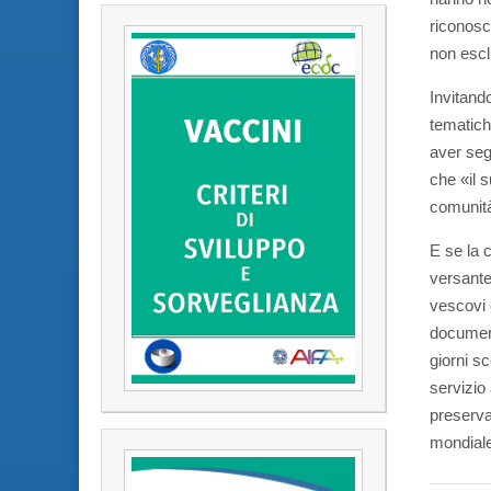
riconosc
non escl
Invitand
tematich
aver seg
che «il 
comunit
E se la 
versante 
vescovi 
document
giorni s
servizio
preserva
mondiale