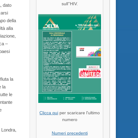
sull''HIV.
, dato
arsi
apo della
tà alla
diazione,
ica –
 paesi
iuta la
 la
utte le
entante
e
Clicca qui
per scaricare l'ultimo
numero
a Londra,
Numeri precedenti