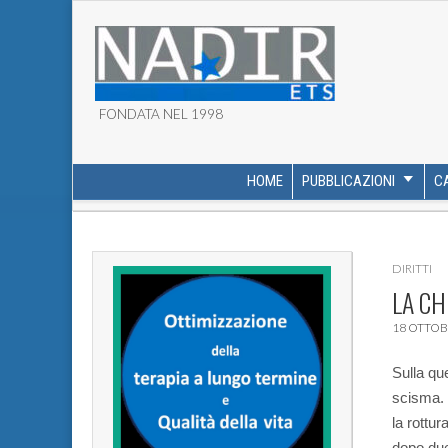
FONDATA NEL 1998
ASSOCIAZIONE NADI
HOME
PUBBLICAZIONI
C
MAIN MENU
SUB MENU
DIRITTI
LA CH
18 OTTOB
Sulla qu
scisma. 
la rottur
dopo due