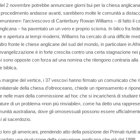
del 2 novembre potrebbe annunciare giorni bui per la chiesa anglicana
l procedimento andasse avanti, sarebbero molte le comunità a distacc
omunione»: l’arcivescovo di Canterbury Rowan Williams – di fatto il c
nglicana – ha paventato un un vero e proprio scisma. In bilico fra fedel
ne e apertura ai tempi moderni, Williams ha cercato di una difficile me
ltro fronte le chiese anglicane del sud del mondo, in particolare in Afr
l’evangelizzazione è in forte crescita contro una certa stagnazione nei
 si sono opposte con forza ad una nomina che ritengono contraria alla
e biblica.
a margine del vertice, i 37 vescovi hanno firmato un comunicato che rif
ilaterale della chiesa d’oltreoceano, chiede un ripensamento e ripone
e nelle mani della commissione ad hoc che si incaricherà di studiare t
ature di un problema «non più rinviabile», come ha detto una rappres
munità australiana, dove gli omosessuali possono essere ufficialment
 al sacerdozio.
 loro gli americani, prendendo atto della posizione dei Primati riuniti 
cordato una risoluzione della comunione anglicana che già dal 1998