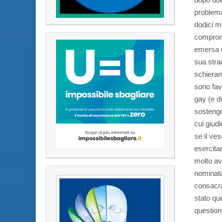
problema 
dodici m
comprome
emersa d
sua strad
schieram
sono fav
gay (e d
sostengon
cui giud
se il ve
esercita
molto av
nominato
consacra
stato qu
question