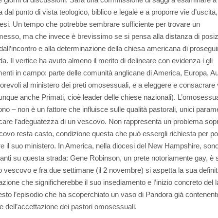
dal punto di vista teologico, biblico e legale e a proporre vie d’uscita,
esi. Un tempo che potrebbe sembrare sufficiente per trovare un
sso, ma che invece è brevissimo se si pensa alla distanza di posiz
all’incontro e alla determinazione della chiesa americana di proseguir
a. Il vertice ha avuto almeno il merito di delineare con evidenza i gli
enti in campo: parte delle comunità anglicane di America, Europa, Au
orevoli al ministero dei preti omosessuali, e a eleggere e consacrare
unque anche Primati, cioè leader delle chiese nazionali). L’omosessua
o – non è un fattore che influisce sulle qualità pastorali, unici parame
icare l’adeguatezza di un vescovo. Non rappresenta un problema sopr
scovo resta casto, condizione questa che può essergli richiesta per po
re il suo ministero. In America, nella diocesi del New Hampshire, sono
anti su questa strada: Gene Robinson, un prete notoriamente gay, è 
 vescovo e fra due settimane (il 2 novembre) si aspetta la sua definit
zione che significherebbe il suo insediamento e l’inizio concreto del l
esto l’episodio che ha scoperchiato un vaso di Pandora già contenent
e dell’accettazione dei pastori omosessuali.