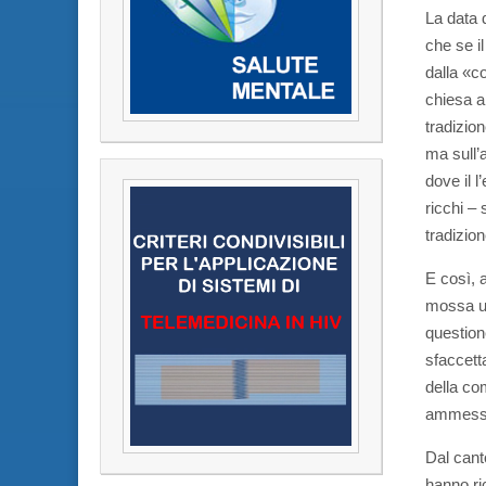
La data 
che se i
dalla «c
chiesa a
tradizio
ma sull’a
dove il 
ricchi –
tradizion
E così, 
mossa un
question
sfaccett
della co
ammessi
Dal canto
hanno ri