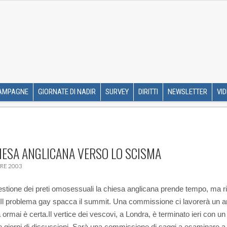
R ETS
SKIP TO CONTENT
AMPAGNE
GIORNATE DI NADIR
SURVEY
DIRITTI
NEWSLETTER
VI
IESA ANGLICANA VERSO LO SCISMA
RE 2003
estione dei preti omosessuali la chiesa anglicana prende tempo, ma ri
Il problema gay spacca il summit. Una commissione ci lavorerà un 
a ormai è certa.
Il vertice dei vescovi, a Londra, è terminato ieri con un 
 giorni di discussioni. Sarà una commissione di saggi a esaminare a 