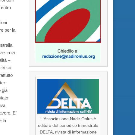
 entro
ioni
e per la
stralia
 vescovi
lità –
tri su
attutto
ter
 già
stato
iva
avoro. E’
L'Associazione Nadir Onlus è
e la
editore del periodico trimestrale
DELTA, rivista di informazione