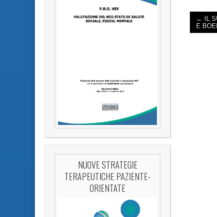
← IL 
E BOE
POST 
NUOVE STRATEGIE
TERAPEUTICHE PAZIENTE-
ORIENTATE