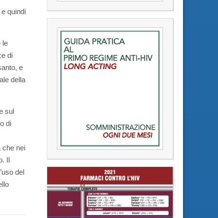
 e quindi
 le
ce di
santo, e
ale della
e sul
o di
 che nei
. Il
’uso del
llo