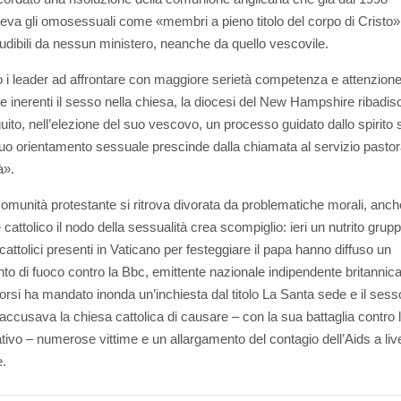
eva gli omosessuali come «membri a pieno titolo del corpo di Cristo»
udibili da nessun ministero, neanche da quello vescovile.
o i leader ad affrontare con maggiore serietà competenza e attenzione
e inerenti il sesso nella chiesa, la diocesi del New Hampshire ribadis
uito, nell’elezione del suo vescovo, un processo guidato dallo spirito 
suo orientamento sessuale prescinde dalla chiamata al servizio pastor
à».
comunità protestante si ritrova divorata da problematiche morali, anch
cattolico il nodo della sessualità crea scompiglio: ieri un nutrito grupp
cattolici presenti in Vaticano per festeggiare il papa hanno diffuso un
o di fuoco contro la Bbc, emittente nazionale indipendente britannica
corsi ha mandato inonda un’inchiesta dal titolo La Santa sede e il sesso
 accusava la chiesa cattolica di causare – con la sua battaglia contro l
tivo – numerose vittime e un allargamento del contagio dell’Aids a live
.