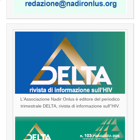
L'Associazione Nadir Onlus è editore del periodico
trimestrale DELTA, rivista di informazione sull''HIV.