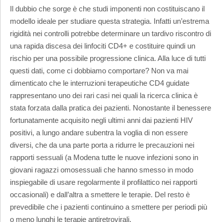
Il dubbio che sorge è che studi imponenti non costituiscano il
modello ideale per studiare questa strategia. Infatti un’estrema
rigidità nei controlli potrebbe determinare un tardivo riscontro di
una rapida discesa dei linfociti CD4+ e costituire quindi un
rischio per una possibile progressione clinica. Alla luce di tutti
questi dati, come ci dobbiamo comportare? Non va mai
dimenticato che le interruzioni terapeutiche CD4 guidate
rappresentano uno dei rari casi nei quali la ricerca clinica è
stata forzata dalla pratica dei pazienti. Nonostante il benessere
fortunatamente acquisito negli ultimi anni dai pazienti HIV
positivi, a lungo andare subentra la voglia di non essere
diversi, che da una parte porta a ridurre le precauzioni nei
rapporti sessuali (a Modena tutte le nuove infezioni sono in
giovani ragazzi omosessuali che hanno smesso in modo
inspiegabile di usare regolarmente il profilattico nei rapporti
occasionali) e dall’altra a smettere le terapie. Del resto è
prevedibile che i pazienti continuino a smettere per periodi più
o meno lunghi le terapie antiretrovirali.