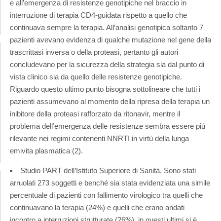
e all’emergenza di resistenze genotipiche nel braccio in
interruzione di terapia CD4-guidata rispetto a quello che
continuava sempre la terapia. All’analisi genotipica soltanto 7
pazienti avevano evidenza di qualche mutazione nel gene della
trascrittasi inversa o della proteasi, pertanto gli autori
concludevano per la sicurezza della strategia sia dal punto di
vista clinico sia da quello delle resistenze genotipiche.
Riguardo questo ultimo punto bisogna sottolineare che tutti i
pazienti assumevano al momento della ripresa della terapia un
inibitore della proteasi rafforzato da ritonavir, mentre il
problema dell’emergenza delle resistenze sembra essere più
rilevante nei regimi contenenti NNRTI in virtù della lunga
emivita plasmatica (2).
Studio PART dell’Istituto Superiore di Sanità. Sono stati
arruolati 273 soggetti e benché sia stata evidenziata una simile
percentuale di pazienti con fallimento virologico tra quelli che
continuavano la terapia (24%) e quelli che erano andati
incontro a interruzioni strutturate (26%), in questi ultimi si è