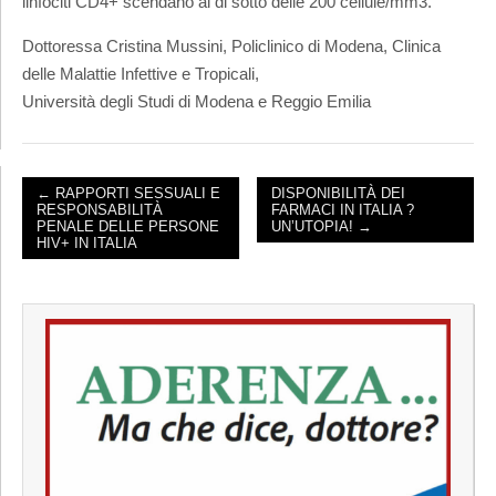
linfociti CD4+ scendano al di sotto delle 200 cellule/mm3.
Dottoressa Cristina Mussini, Policlinico di Modena, Clinica
delle Malattie Infettive e Tropicali,
Università degli Studi di Modena e Reggio Emilia
← RAPPORTI SESSUALI E
DISPONIBILITÀ DEI
RESPONSABILITÀ
FARMACI IN ITALIA ?
POST NAVIGATION
PENALE DELLE PERSONE
UN’UTOPIA! →
HIV+ IN ITALIA