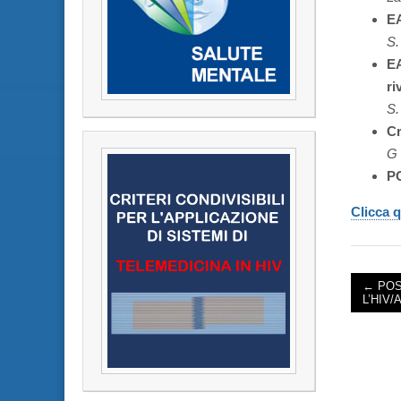
EA
S.
E
ri
S.
Cr
G 
P
Clicca q
← POS
L’HIV/
POST 