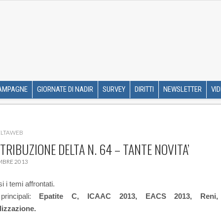
R ETS
SKIP TO CONTENT
AMPAGNE
GIORNATE DI NADIR
SURVEY
DIRITTI
NEWSLETTER
VI
LTAWEB
STRIBUZIONE DELTA N. 64 – TANTE NOVITA’
MBRE 2013
i temi affrontati.
rincipali:
Epatite C, ICAAC 2013, EACS 2013, Reni, 
lizzazione.