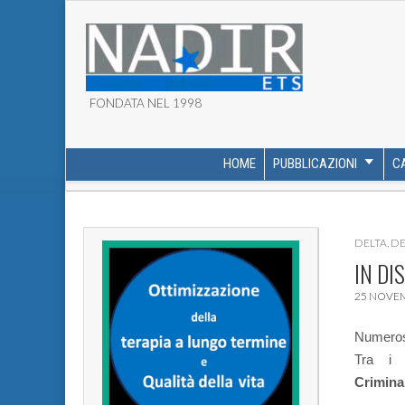
FONDATA NEL 1998
ASSOCIAZIONE NADI
HOME
PUBBLICAZIONI
C
MAIN MENU
SUB MENU
DELTA
,
DE
IN DI
25 NOVE
Numerosi 
Tra i p
Crimina