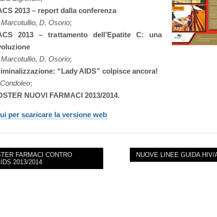
CS 2013 – report dalla conferenza
 Marcotullio,
D. Osorio
;
ACS 2013 – trattamento dell’Epatite C: una
voluzione
 Marcotullio,
D. Osorio
;
iminalizzazione: “Lady AIDS” colpisce ancora!
Condoleo
;
OSTER NUOVI FARMACI 2013/2014.
ui per scaricare la versione web
TER FARMACI CONTRO
NUOVE LINEE GUIDA HIV/
AIDS 2013/2014
NAVIGATION