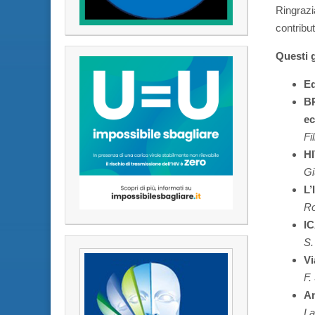
Ringrazi
contribut
Questi g
Ed
BR
e
Fi
HI
Gi
L’
Ro
IC
S.
Vi
F.
A
La