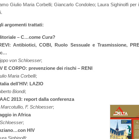
amo Giulio Maria Corbelli; Giancarlo Condoleo; Laura Sighinolfi per i
i.
li argomenti trattati:
itoriale – C…come
Cura
?
EVI: Antibiotici, COBI, Ruolo Sessuale e Trasmissione, PR
cc…
lippo von Schloesser
;
V E CORPO: prevenzione dei rischi – RENI
ulio Maria Corbelli
;
Italia dell’HIV: LAZIO
berto Biondi
;
AAC 2013: report dalla conferenza
 Marcotullio,
F. Schloesser
;
aggio in Africa
 Schloesser
;
nziano…con HIV
ura Sighinolfi
;