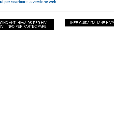
ui per scaricare la versione web
CINO ANTI-HIV/AIDS PER HIV
LINEE GUIDA ITALIANE HIV
IVI: INFO PER PARTECIPARE
NAVIGATION