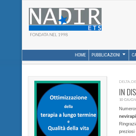
FONDATA NEL 1998
ASSOCIAZIONE NADI
HOME
PUBBLICAZIONI
C
MAIN MENU
SUB MENU
DELTA
,
DE
IN DI
10 GIUGN
Numerosi 
nevirap
Ringrazi
preziosi 