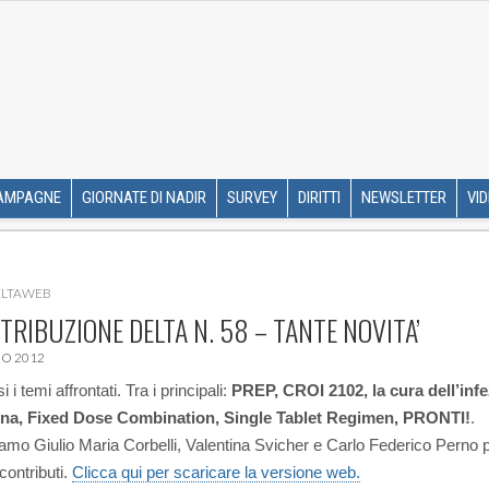
R ETS
SKIP TO CONTENT
AMPAGNE
GIORNATE DI NADIR
SURVEY
DIRITTI
NEWSLETTER
VI
LTAWEB
STRIBUZIONE DELTA N. 58 – TANTE NOVITA’
O 2012
i temi affrontati. Tra i principali:
PREP, CROI 2102, la cura dell’infe
ina, Fixed Dose Combination, Single Tablet Regimen, PRONTI!
.
amo Giulio Maria Corbelli, Valentina Svicher e Carlo Federico Perno p
contributi.
Clicca qui per scaricare la versione web.