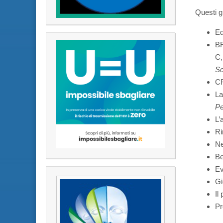
Questi gl
Ed
BR
C,
Sc
CR
La
Pe
L’
Ri
Ne
Be
Ev
Gi
Il
Pr