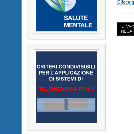
Clicca q
← VAC
NEGAT
POST 