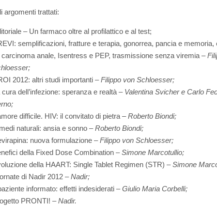
i argomenti trattati:
itoriale – Un farmaco oltre al profilattico e al test;
EVI: semplificazioni, fratture e terapia, gonorrea, pancia e memoria, 
 carcinoma anale, Isentress e PEP, trasmissione senza viremia –
Fil
hloesser;
OI 2012: altri studi importanti –
Filippo von Schloesser;
 cura dell’infezione: speranza e realtà –
Valentina Svicher e Carlo Fe
rno;
amore difficile. HIV: il convitato di pietra –
Roberto Biondi;
medi naturali: ansia e sonno –
Roberto Biondi;
virapina: nuova formulazione –
Filippo von Schloesser;
nefici della Fixed Dose Combination –
Simone Marcotullio;
oluzione della HAART: Single Tablet Regimen (STR) –
Simone Marcot
ornate di Nadir 2012 –
Nadir;
 paziente informato: effetti indesiderati –
Giulio Maria Corbelli;
ogetto PRONTI! –
Nadir.