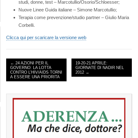
studi, donne, test – Marcotullio/Osorio/Schloesser;
Nuove Linee Guida italiane – Simone Marcotullio;
Terapia come prevenzione/studio partner – Giulio Maria
Corbelli.
Clicca qui per scaricare la versione web
← 24 AZIONI PER IL
19-20-21 APRILE:
GOVERNO: LA LOTTA
GIORNATE DI NADIR NEL
POST NAVIGATION
CONTRO L’HIV/AIDS TORNI
2012 →
A ESSERE UNA PRIORITA