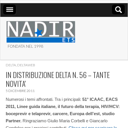
FONDATA NEL 1998
ASSOCIAZIONE NADIR
DELTA
,
DELTAWEB
ETS
IN DISTRIBUZIONE DELTA N. 56 – TANTE
NOVITA’
5 DICEMBRE 2011
Numerosi i temi affrontati. Tra i principali:
51° ICAAC, EACS
2011, Linee guida italiane, il futuro della terapia, HIV/HCV:
boceprevir e telaprevir, carcere, Europa dell’est, studio
Partner.
Ringraziamo Giulio Maria Corbelli e Giancarlo
Condoleo per i preziosi contributi.
Clicca qui per scaricare la