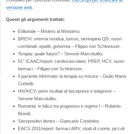
versione web
.
Questi gli argomenti trattati:
Editoriale – Mistero al Ministero;
BREVI: viremia residua, tumori, nevirapina QD, nuovi
combinati, epatiti, gonorrea – Filippo von Schloesser;
Terapia: quale futuro? – Simone Marcotullio;
51° ICAAC/report: cardiovascolare, PREP, HCV, nuovi
farmaci – Filippo von Schloesser;
Il paziente informato: la terapia su misura – Giulio Maria
Corbelli;
HIV/HCV: primi risultati di boceprevir e telaprevir –
Simone Marcotullio;
Romania: in bilico tra progresso e regime I – Roberto
Biondi;
Sieropositivi dentro – Giancarlo Condoleo;
EACS 2011/report: farmaci ARV, studi di coorte, piccoli