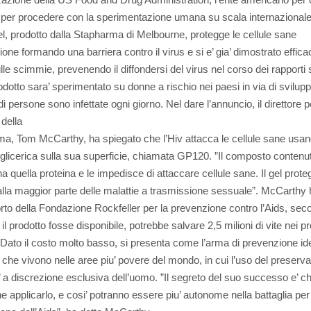
 per procedere con la sperimentazione umana su scala internazionale
el, prodotto dalla Stapharma di Melbourne, protegge le cellule sane
zione formando una barriera contro il virus e si e’ gia’ dimostrato effica
le scimmie, prevenendo il diffondersi del virus nel corso dei rapporti 
rodotto sara’ sperimentato su donne a rischio nei paesi in via di svilup
di persone sono infettate ogni giorno. Nel dare l’annuncio, il direttore p
 della
a, Tom McCarthy, ha spiegato che l’Hiv attacca le cellule sane usa
 glicerica sulla sua superficie, chiamata GP120. ”Il composto contenut
na quella proteina e le impedisce di attaccare cellule sane. Il gel prot
dalla maggior parte delle malattie a trasmissione sessuale”. McCarthy 
rto della Fondazione Rockfeller per la prevenzione contro l’Aids, seco
il prodotto fosse disponibile, potrebbe salvare 2,5 milioni di vite nei p
. Dato il costo molto basso, si presenta come l’arma di prevenzione id
 che vivono nelle aree piu’ povere del mondo, in cui l’uso del preserva
 a discrezione esclusiva dell’uomo. ”Il segreto del suo successo e’ c
ne applicarlo, e cosi’ potranno essere piu’ autonome nella battaglia per