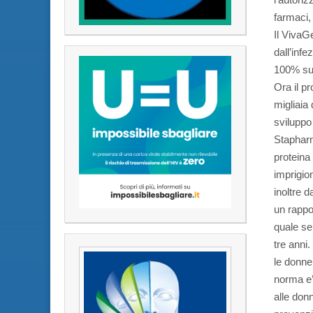
farmaci,
Il VivaG
dall’infe
100% sul
Ora il p
migliaia 
sviluppo
Stapharm
proteina
imprigio
inoltre 
un rappo
quale se 
tre anni
le donne
norma e’
alle don