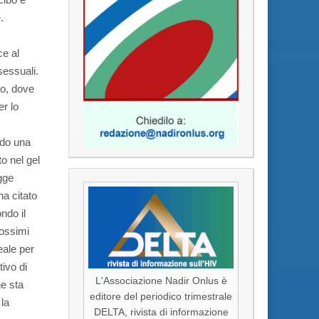
.
ce al
sessuali.
po, dove
er lo
ndo una
o nel gel
egge
ha citato
ndo il
rossimi
eale per
tivo di
L'Associazione Nadir Onlus è
he sta
editore del periodico trimestrale
 la
DELTA, rivista di informazione