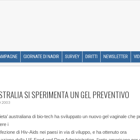
R ETS
SKIP TO CONTENT
AMPAGNE
GIORNATE DI NADIR
SURVEY
DIRITTI
NEWSLETTER
VI
STRALIA SI SPERIMENTA UN GEL PREVENTIVO
 2003
eta’ australiana di bio-tech ha sviluppato un nuovo gel vaginale che 
ere i
nfezione di Hiv-Aids nei paesi in via di viluppo, e ha ottenuto ora
zzazione della US Food and Drug Administration, l’ente americano per 