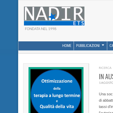
FONDATA NEL 1998
ASSOCIAZIONE NADI
HOME
PUBBLICAZIONI
C
MAIN MENU
SUB MENU
RICERCA
IN AU
1 AGOSTO
Una soci
di abbatt
tassi d’i
l’autori