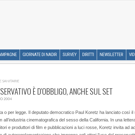
R ETS
SKIP TO CONTENT
AMPAGNE
GIORNATE DI NADIR
SURVEY
DIRITTI
NEWSLETTER
VI
E SANITARIE
ESERVATIVO È D’OBBLIGO, ANCHE SUL SET
O 2004
ta o per legge. Il deputato democratico Paul Koretz ha lanciato così il
m all’industria cinematografica del sesso della California.
In una lettera
tori e produttori di film e pubblicazioni a luci rosse, Koretz invita ad a
e di autoregolamentazione che imponga agli attori l’uso del preservati