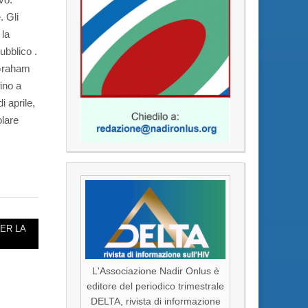
. Gli
 la
ubblico .
 Graham
ino a
i aprile,
olare
ER LA
L'Associazione Nadir Onlus è
editore del periodico trimestrale
DELTA, rivista di informazione