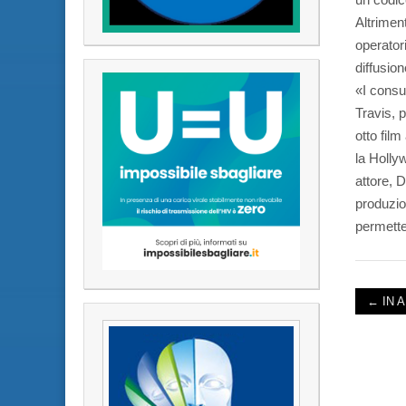
Altriment
operator
diffusio
«I consu
Travis, 
otto film
la Holly
attore, D
produzio
permetter
← IN 
POST 