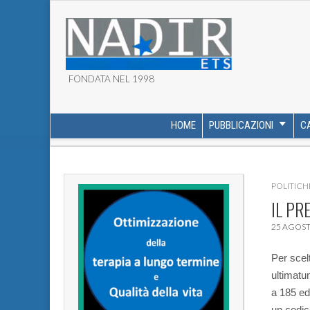
FONDATA NEL 1998
ASSOCIAZIONE NADI
HOME
PUBBLICAZIONI
C
MAIN MENU
SUB MENU
POLITICH
IL PR
25 AGOST
Per scel
ultimatu
a 185 edi
un codic