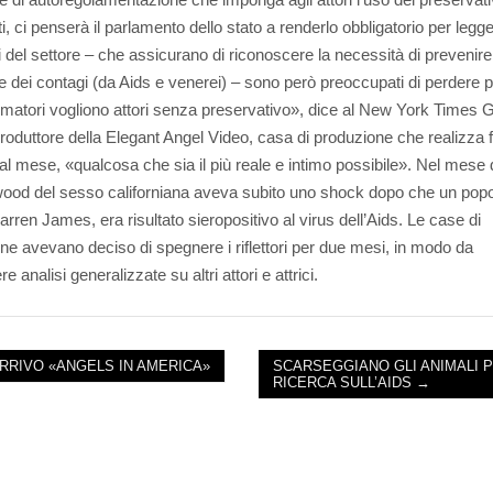
i, ci penserà il parlamento dello stato a renderlo obbligatorio per legge
i del settore – che assicurano di riconoscere la necessità di prevenire
ne dei contagi (da Aids e venerei) – sono però preoccupati di perdere p
matori vogliono attori senza preservativo», dice al New York Times
produttore della Elegant Angel Video, casa di produzione che realizza f
 al mese, «qualcosa che sia il più reale e intimo possibile». Nel mese d
wood del sesso californiana aveva subito uno shock dopo che un pop
arren James, era risultato sieropositivo al virus dell’Aids. Le case di
ne avevano deciso di spegnere i riflettori per due mesi, in modo da
e analisi generalizzate su altri attori e attrici.
ARRIVO «ANGELS IN AMERICA»
SCARSEGGIANO GLI ANIMALI P
RICERCA SULL’AIDS →
NAVIGATION