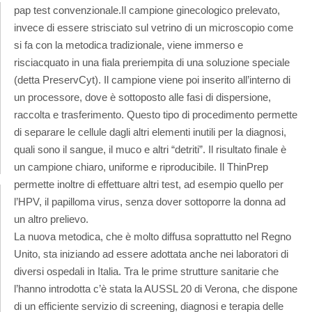
pap test convenzionale.
Il campione ginecologico prelevato,
invece di essere strisciato sul vetrino di un microscopio come
si fa con la metodica tradizionale, viene immerso e
risciacquato in una fiala preriempita di una soluzione speciale
(detta PreservCyt). Il campione viene poi inserito all’interno di
un processore, dove è sottoposto alle fasi di dispersione,
raccolta e trasferimento. Questo tipo di procedimento permette
di separare le cellule dagli altri elementi inutili per la diagnosi,
quali sono il sangue, il muco e altri “detriti”. Il risultato finale è
un campione chiaro, uniforme e riproducibile. Il ThinPrep
permette inoltre di effettuare altri test, ad esempio quello per
l’HPV, il papilloma virus, senza dover sottoporre la donna ad
un altro prelievo.
La nuova metodica, che è molto diffusa soprattutto nel Regno
Unito, sta iniziando ad essere adottata anche nei laboratori di
diversi ospedali in Italia. Tra le prime strutture sanitarie che
l’hanno introdotta c’è stata la AUSSL 20 di Verona, che dispone
di un efficiente servizio di screening, diagnosi e terapia delle