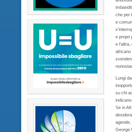
imbandita
che per l
e comunq
s’interro
e propri 
e l’altra
africano
svendere
nonostan
Lungi da
inopport
su chi a
indicano
Se in Afr
desidera
agende, t
George W