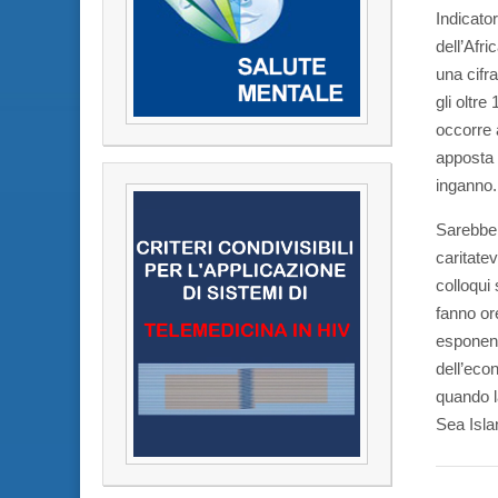
Indicato
dell’Afr
una cifra
gli oltre
occorre a
apposta 
inganno.
Sarebbe o
caritate
colloqui
fanno or
esponenz
dell’eco
quando l
Sea Isla