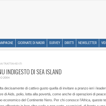
R ETS
SKIP TO CONTENT
AMPAGNE
GIORNATE DI NADIR
SURVEY
DIRITTI
NEWSLETTER
VI
AI TRATTAMENTI
NU INDIGESTO DI SEA ISLAND
O 2004
a decisamente di cattivo gusto quella di invitare a pranzo ieri i leader
are di Aids, polio, lotta alla povertà, come anche di operazioni di peac
po economico del Continente Nero.
Per chi conosce l’Africa, queste 
ro affrontate in ben altra sede e non certo, scamiciati, di fronte a una