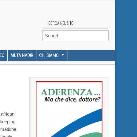
CERCA NEL SITO
Search for:
DEO
AIUTA NADIR
CHI SIAMO
 africani
ekeeping
tematiche
 tavola