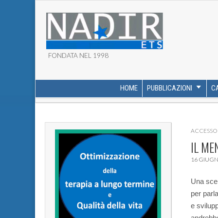
FONDATA NEL 1998
ASSOCIAZIONE NADI
HOME
PUBBLICAZIONI
C
MAIN MENU
SUB MENU
ACCESSO 
IL ME
16 GIUGN
Una scelt
per parl
e svilup
andrebbe