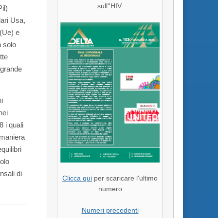
sull''HIV.
il)
ari Usa,
 (Ue) e
n solo
tte
l grande
i
nei
 i quali
 maniera
uilibri
olo
sali di
Clicca qui
per scaricare l'ultimo
numero
Numeri precedenti