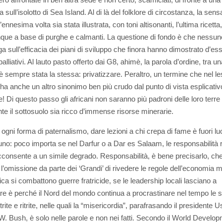
 sull’isolotto di Sea Island. Al di là del folklore di circostanza, la sen
’ennesima volta sia stata illustrata, con toni altisonanti, l’ultima ricett
ue a base di purghe e calmanti. La questione di fondo è che nessun
ga sull’efficacia dei piani di sviluppo che finora hanno dimostrato d’es
palliativi. Al lauto pasto offerto dai G8, ahimè, la parola d’ordine, tra u
, è sempre stata la stessa: privatizzare. Peraltro, un termine che nel l
 ha anche un altro sinonimo ben più crudo dal punto di vista esplicativ
! Di questo passo gli africani non saranno più padroni delle loro terre
te il sottosuolo sia ricco d’immense risorse minerarie.
 ogni forma di paternalismo, dare lezioni a chi crepa di fame è fuori l
uno: poco importa se nel Darfur o a Dar es Salaam, le responsabilità 
cconsente a un simile degrado. Responsabilità, è bene precisarlo, ch
 l’omissione da parte dei ‘Grandi’ di rivedere le regole dell’economia 
ica si combattono guerre fratricide, se le leadership locali lasciano a
re è perché il Nord del mondo continua a procrastinare nel tempo le s
rite e ritrite, nelle quali la “misericordia”, parafrasando il presidente U
. Bush, è solo nelle parole e non nei fatti. Secondo il World Develo