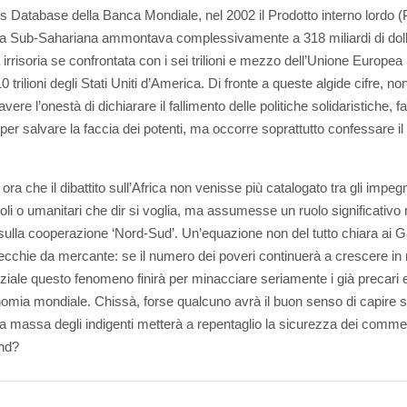
rs Database della Banca Mondiale, nel 2002 il Prodotto interno lordo (P
ica Sub-Sahariana ammontava complessivamente a 318 miliardi di doll
 irrisoria se confrontata con i sei trilioni e mezzo dell’Unione Europea
 10 trilioni degli Stati Uniti d’America. Di fronte a queste algide cifre, no
vere l’onestà di dichiarare il fallimento delle politiche solidaristiche, fa
per salvare la faccia dei potenti, ma occorre soprattutto confessare i
ra che il dibattito sull’Africa non venisse più catalogato tra gli impegn
voli o umanitari che dir si voglia, ma assumesse un ruolo significativo 
 sulla cooperazione ‘Nord-Sud’. Un’equazione non del tutto chiara ai G8
ecchie da mercante: se il numero dei poveri continuerà a crescere in
iale questo fenomeno finirà per minacciare seriamente i già precari eq
nomia mondiale. Chissà, forse qualcuno avrà il buon senso di capire s
a massa degli indigenti metterà a repentaglio la sicurezza dei commen
nd?