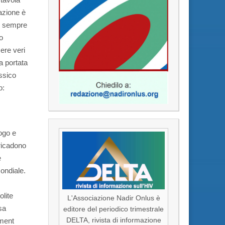
sazione è
a, sempre
o
sere veri
na portata
essico
o:
uogo e
ricadono
e
mondiale.
olite
L'Associazione Nadir Onlus è
sa
editore del periodico trimestrale
pment
DELTA, rivista di informazione