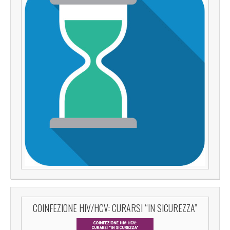
COINFEZIONE HIV/HCV: CURARSI “IN SICUREZZA”