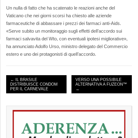
Un nulla di fatto che ha scatenato le reazioni anche del
Vaticano che nei giorni scorsi ha chiesto alle aziende
farmaceutiche di abbassare i prezzi dei farmaci anti-Aids.
«Serve subito un monitoraggio sugli effetti dell’accordo sui
farmaci salvavita del Wto, con eventuali ipotesi migliorative»,
ha annunciato Adolfo Urso, ministro delegato del Commercio
estero e uno dei protagonisti di quell’accordo.
← IL BRASILE
VERSO UNA POSSIBILE
DISTRIBUISCE CONDOM
ALTERNATIVA A FUZEON™
POST NAVIGATION
PER IL CARNEVALE
→