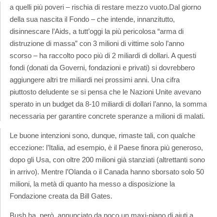
a quelli più poveri – rischia di restare mezzo vuoto.
Dal giorno
della sua nascita il Fondo – che intende, innanzitutto,
disinnescare l’Aids, a tutt’oggi la più pericolosa “arma di
distruzione di massa” con 3 milioni di vittime solo l’anno
scorso – ha raccolto poco più di 2 miliardi di dollari. A questi
fondi (donati da Governi, fondazioni e privati) si dovrebbero
aggiungere altri tre miliardi nei prossimi anni. Una cifra
piuttosto deludente se si pensa che le Nazioni Unite avevano
sperato in un budget da 8-10 miliardi di dollari l’anno, la somma
necessaria per garantire concrete speranze a milioni di malati.
Le buone intenzioni sono, dunque, rimaste tali, con qualche
eccezione: l’Italia, ad esempio, è il Paese finora più generoso,
dopo gli Usa, con oltre 200 milioni già stanziati (altrettanti sono
in arrivo). Mentre l’Olanda o il Canada hanno sborsato solo 50
milioni, la metà di quanto ha messo a disposizione la
Fondazione creata da Bill Gates.
Bush ha, però, annunciato da poco un maxi-piano di aiuti a