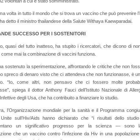
02 volontari a cui è stato somministrato.
ima volta in tutto il mondo che si trova un vaccino che può prevenire l’
 ha detto il ministro thailandese della Salute Withaya Kaewparadai.
NDE SUCCESSO PER I SOSTENITORI
ato, quasi del tutto inatteso, ha stupito i ricercatori, che dicono di n
 come mai la combinazione di vaccini funziona.
ha sostenuto la sperimentazione, affrontando le critiche che non foss
o spreco di denaro visto che ci attendeva che non funzionasse, è 
o. “Io, come altri, non pensavo che ci fossero molte probabi
sse”, spiega il dottor Anthony Fauci dell’Istituto Nazionale di Aller
Infettive degli Usa, che ha contribuito a finanziare lo studio.
a, l’Organizzazione mondiale per la sanità e il Programma congiu
Unite sull’Hiv/Aids hanno dichiarato che “i risultati dello stud
entano un significativo progresso per la scienza — sono 
zione che un vaccino contro l’infezione da Hiv in una popolazione