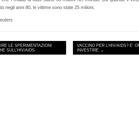
ato negli anni 80, le vittime sono state 25 milioni.
euters
IRE LE SPERIMENTAZIONI
VACCINO PER L’HIV/AIDS? E’ O
HE SULL’HIV/AIDS
INVESTIRE →
NAVIGATION