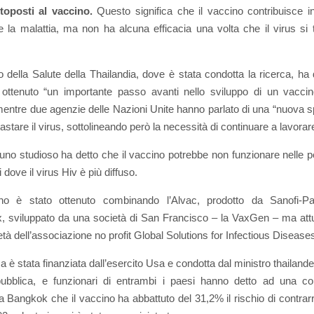
toposti al vaccino.
Questo significa che il vaccino contribuisce i
e la malattia, ma non ha alcuna efficacia una volta che il virus si 
o della Salute della Thailandia, dove è stata condotta la ricerca, ha de
o ottenuto “un importante passo avanti nello sviluppo di un vacci
 mentre due agenzie delle Nazioni Unite hanno parlato di una “nuova 
astare il virus, sottolineando però la necessità di continuare a lavorar
no studioso ha detto che il vaccino potrebbe non funzionare nelle 
 dove il virus Hiv è più diffuso.
ino è stato ottenuto combinando l’Alvac, prodotto da Sanofi-Pa
x, sviluppato da una società di San Francisco – la VaxGen – ma at
ietà dell’associazione no profit Global Solutions for Infectious Disease
a è stata finanziata dall’esercito Usa e condotta dal ministro thailande
pubblica, e funzionari di entrambi i paesi hanno detto ad una co
 Bangkok che il vaccino ha abbattuto del 31,2% il rischio di contrarre