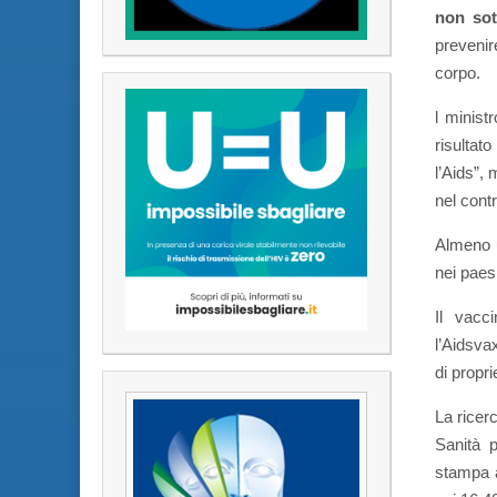
non sot
prevenir
corpo.
l ministr
risultat
l’Aids”,
nel contr
Almeno u
nei paesi
Il vacc
l’Aidsva
di propr
La ricerc
Sanità 
stampa a