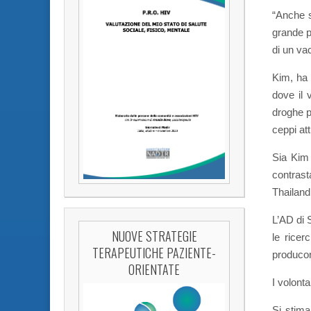
“Anche s
grande p
di un va
Kim, ha 
dove il 
droghe p
ceppi at
Sia Kim 
contrast
Thailand
L’AD di 
NUOVE STRATEGIE
le ricer
TERAPEUTICHE PAZIENTE-
producon
ORIENTATE
I volont
Si stima