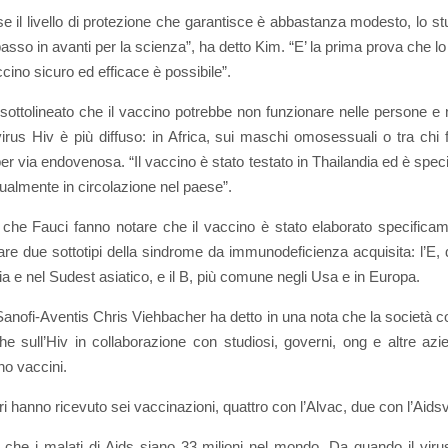
e il livello di protezione che garantisce è abbastanza modesto, lo st
asso in avanti per la scienza”, ha detto Kim. “E’ la prima prova che lo
ccino sicuro ed efficace è possibile”.
sottolineato che il vaccino potrebbe non funzionare nelle persone e 
virus Hiv è più diffuso: in Africa, sui maschi omosessuali o tra chi 
er via endovenosa. “Il vaccino è stato testato in Thailandia ed è specif
tualmente in circolazione nel paese”.
che Fauci fanno notare che il vaccino è stato elaborato specifica
are due sottotipi della sindrome da immunodeficienza acquisita: l’E, d
ia e nel Sudest asiatico, e il B, più comune negli Usa e in Europa.
Sanofi-Aventis Chris Viehbacher ha detto in una nota che la società c
che sull’Hiv in collaborazione con studiosi, governi, ong e altre az
o vaccini.
ari hanno ricevuto sei vaccinazioni, quattro con l’Alvac, due con l’Aids
 che i malati di Aids siano 33 milioni nel mondo. Da quando il viru