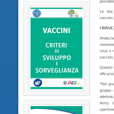
possibil
Le due 
vaccino.
I RISU
Analizza
nonostan
virus e 
vaccino.
Questo s
efficacia
“Nel gru
gruppo a
telefoni
Army In
sperimen