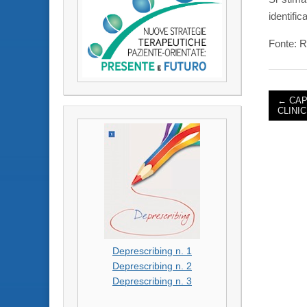
identific
Fonte: R
← CAP
CLINIC
POST 
Deprescribing n. 1
Deprescribing n. 2
Deprescribing n. 3