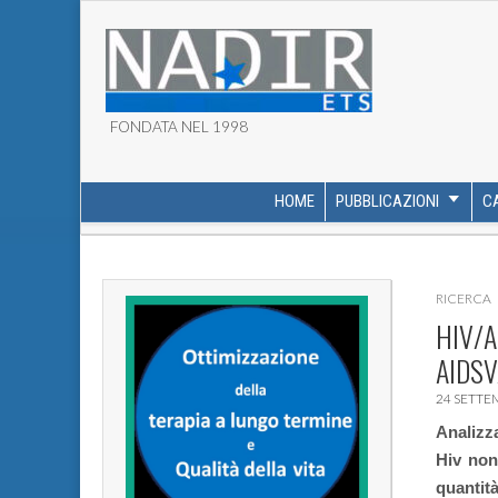
FONDATA NEL 1998
ASSOCIAZIONE NADI
HOME
PUBBLICAZIONI
C
MAIN MENU
SUB MENU
RICERCA
HIV/A
AIDSV
24 SETTE
Analizza
Hiv non
quantità