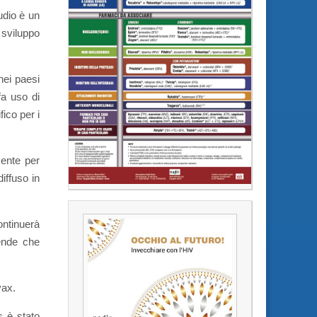
udio è un
 sviluppo
nei paesi
fa uso di
ico per i
mente per
iffuso in
ontinuerà
iende che
vax.
s è stato