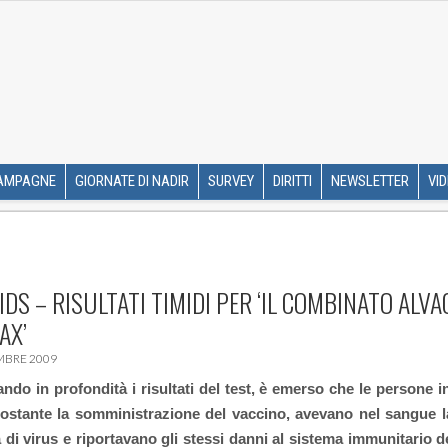
R ETS
SKIP TO CONTENT
AMPAGNE
GIORNATE DI NADIR
SURVEY
DIRITTI
NEWSLETTER
VI
IDS – RISULTATI TIMIDI PER ‘IL COMBINATO ALVA
AX’
MBRE 2009
ndo in profondità i risultati del test, è emerso che le persone i
ostante la somministrazione del vaccino, avevano nel sangue l
 di virus e riportavano gli stessi danni al sistema immunitario d