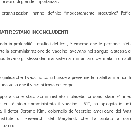
e, e sono di grande importanza”.
organizzazioni hanno definito “modestamente produttiva” l’effic
LTATI RESTANO INCONCLUDENTI
ndo in profondità i risultati del test, è emerso che le persone infet
te la somministrazione del vaccino, avevano nel sangue la stessa qu
riportavano gli stessi danni al sistema immunitario dei malati non sott
ignifica che il vaccino contribuisce a prevenire la malattia, ma non 
 una volta che il virus si trova nel corpo.
ppo a cui è stato somministrato il placebo ci sono state 74 infez
 cui è stato somministrato il vaccino il 51”, ha spiegato in un’i
ca il dottor Jerome Kim, colonnello dell’esercito americano del Wa
stitute of Research, del Maryland, che ha aiutato a cond
tazione.