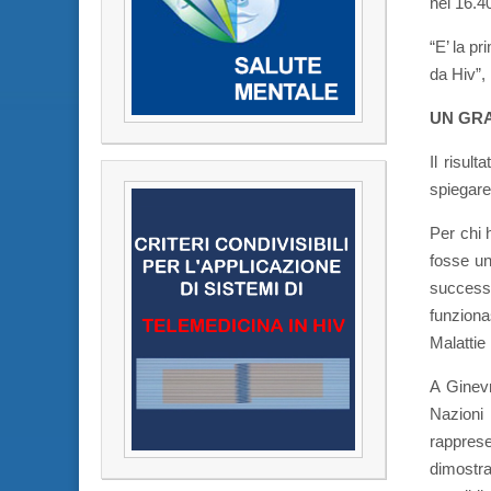
nei 16.4
“E’ la pr
da Hiv”,
UN GRA
Il risult
spiegare
Per chi 
fosse un
success
funziona
Malattie 
A Ginevr
Nazioni 
rappres
dimostra