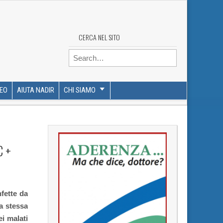
CERCA NEL SITO
Search for:
DEO
AIUTA NADIR
CHI SIAMO
C +
nfette da
a stessa
ei malati