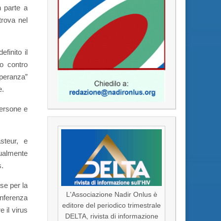
n parte a
trova nel
finito il
no contro
speranza”
e.
persone e
steur, e
tualmente
s.
se per la
L'Associazione Nadir Onlus è
nferenza
editore del periodico trimestrale
 il virus
DELTA, rivista di informazione