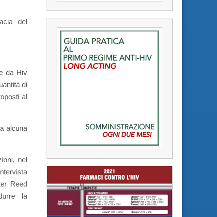
acia del
te da Hiv
antità di
oposti al
ha alcuna
ioni, nel
ntervista
lter Reed
urre la