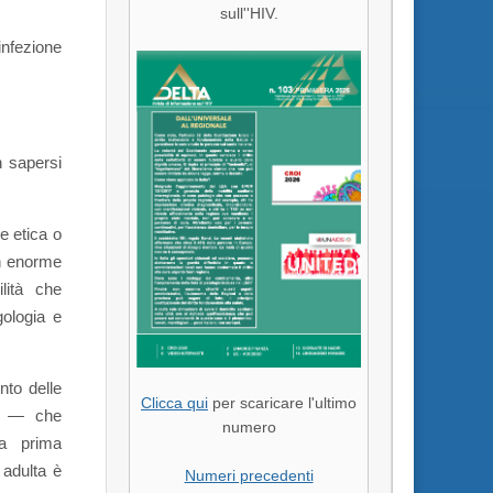
sull''HIV.
infezione
on sapersi
e etica o
un enorme
lità che
gologia e
nto delle
Clicca qui
per scaricare l'ultimo
io — che
numero
la prima
 adulta è
Numeri precedenti