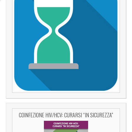
COINFEZIONE HIV/HCV: CURARSI “IN SICUREZZA”