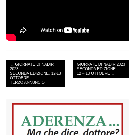
← GIORNATE DI NADIR
GIORNATE DI NADIR 2023
2023
SECONDA EDIZIONE
POST NAVIGATION
SECONDA EDIZIONE, 12-13
12 – 13 OTTOBRE →
OTTOBRE
TERZO ANNUNCIO